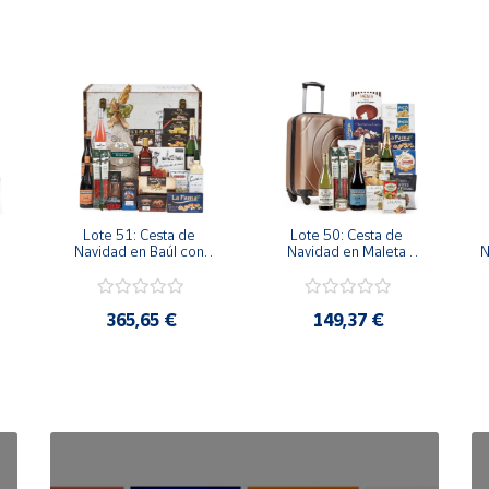
Lote 51: Cesta de 
Lote 50: Cesta de 
Navidad en Baúl con 
Navidad en Maleta 
N
Jamón Reserva 
Trolley con Charcutería 
Sánchez Alcaraz y 
Ibérica y Vinos 
Vinos D.O.
Premium
365,65 €
149,37 €