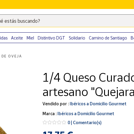
é estás buscando?
Escribe
palabras
clave
idas
Aceite
Miel
Distintivo DGT
Solidario
Camino de Santiago
B
para
buscar
 DE OVEJA
productos
en
1/4 Queso Curado
Correos
Market
artesano "Quejara
.
Vendido por :
Ibéricos a Domicilio Gourmet
Marca :
Ibéricos a Domicilio Gourmet
0 | Comentario(s)