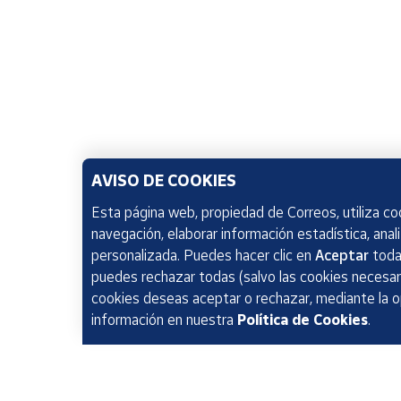
AVISO DE COOKIES
Esta página web, propiedad de Correos, utiliza coo
navegación, elaborar información estadística, anal
personalizada. Puedes hacer clic en
Aceptar
todas
puedes rechazar todas (salvo las cookies necesari
cookies deseas aceptar o rechazar, mediante la 
información en nuestra
Política de Cookies
.