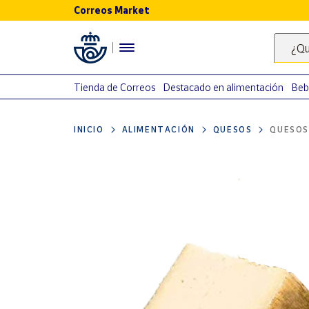
Correos Market
Menú
¿Qu
Nuestro
catálogo
Tienda de Correos
Destacado en alimentación
Beb
Alimentación
INICIO
ALIMENTACIÓN
QUESOS
QUESOS
Bebidas
Ocio y cultura
Juguetes y
juegos
Libros y
revistas
Merchandising
y regalos
Tienda de
Correos