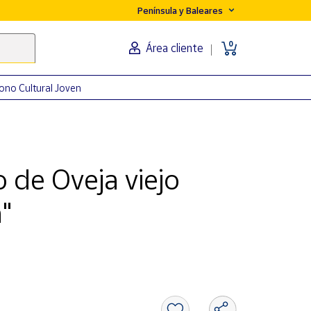
Península y Baleares
0
Área cliente
ono Cultural Joven
 de Oveja viejo
"