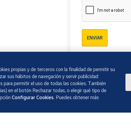
Verificación reCAPTCH
ENVIAR
kies propias y de terceros con la finalidad de permitir su
izar sus hábitos de navegación y servir publicidad
 para permitir el uso de todas las cookies. También
as) en el botón Rechazar todas, o elegir qué tipo de
opción
Configurar Cookies.
Puedes obtener más