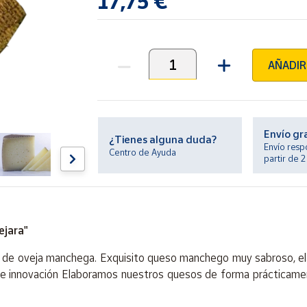
17,75 €
AÑADIR
Unidades
Envío gr
¿Tienes alguna duda?
Envío resp
Centro de Ayuda
partir de 
ejara"
 de oveja manchega. Exquisito queso manchego muy sabroso, el
n e innovación Elaboramos nuestros quesos de forma prácticamen