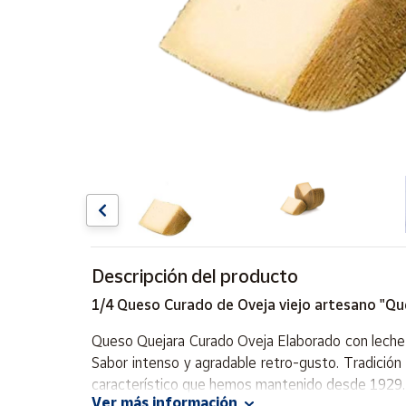
Artesanía
Oficina y
Papelería
Para Canarias,
Ceuta y Melilla
Más
populares
Bono
Cultural
Descripción del producto
Nuestros
vendedores
1/4 Queso Curado de Oveja viejo artesano "Qu
Las
novedades
Queso Quejara Curado Oveja Elaborado con leche
de Correos
Sabor intenso y agradable retro-gusto. Tradició
Market
característico que hemos mantenido desde 1929.
Ver más información