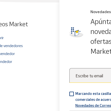
Novedades
Apúnta
eos Market
noveda
rir
oferta
e vendedores
Marke
vendedor
endedor
Escribe tu email
Marcando esta casilla
comerciales de acuer
Novedades de Correo