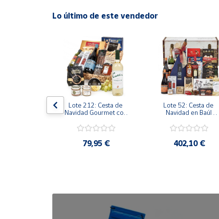
Lo último de este vendedor
Cuenta
Área
cliente
Ubicación
de Bacalao 
Lote 212: Cesta de 
Lote 52: Cesta de 
resentación 
Navidad Gourmet con 
Navidad en Baúl 
Península
, Delicias 
Ibéricos Premium y 
Exclusivo con Paleta 
y
s del Mar.
Vinos Seleccionados
Ibérica y Vinos D.O.
Baleares
,95 €
79,95 €
402,10 €
Canarias,
Ceuta y
Melilla