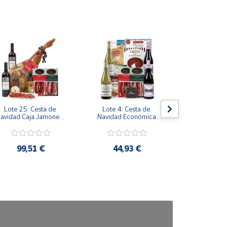
Lote 25: Cesta de 
Lote 4: Cesta de 
Lote 3: Ce
avidad Caja Jamonera 
Navidad Económica 
Navidad Gen
con Paleta Reserva 
con Embutidos Ibéricos 
Sabores Ibé
Duroc y Embutidos 
y Vinos Seleccionados
Vinos P
Ibéricos
99,51 €
44,93 €
38,2