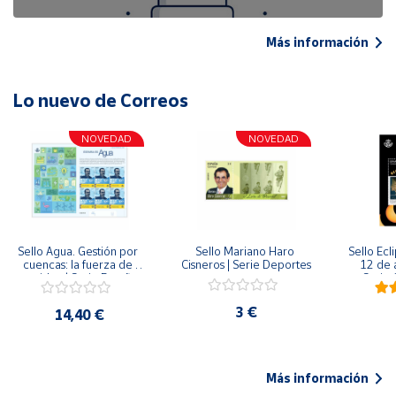
Más información
Lo nuevo de Correos
NOVEDAD
NOVEDAD
Sello Agua. Gestión por 
Sello Mariano Haro 
Sello Ecl
cuencas: la fuerza de 
Cisneros | Serie Deportes
12 de 
una idea.| Serie España 
Serie C
ES| Pliego Premium
3 €
14,40 €
Más información