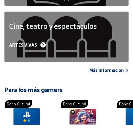
Cine, teatro y espectáculos
ARTES VIVAS
Más información
Para los más gamers
Bono Cultural
Bono Cultural
Bono Cu