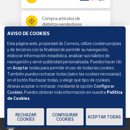
Compra artículos de
distintos vendedores
AVISO DE COOKIES
Esta página web, propiedad de Correos, utiliza cookies propias
Información y ayuda
y de terceros con la finalidad de permitir su navegación,
elaborar información estadística, analizar sus hábitos de
navegación y servir publicidad personalizada. Puedes hacer clic
Correos Market
en
Aceptar
todas para permitir el uso de todas las cookies.
También puedes rechazar todas (salvo las cookies necesarias)
en el botón Rechazar todas, o elegir qué tipo de cookies
deseas aceptar o rechazar, mediante la opción
Configurar
Cookies.
Puedes obtener más información en nuestra
Política
de Cookies
.
RECHAZAR
CONFIGURAR
ACEPTAR TODAS
COOKIES
COOKIES