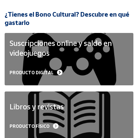
¿Tienes el Bono Cultural? Descubre en qué
Cuenta
gastarlo
Área
cliente
Suscripciones online y saldo en
videojuegos
Ubicación
PRODUCTO DIGITAL
Península
y
Baleares
Canarias,
Ceuta y
Libros y revistas
Melilla
PRODUCTO FÍSICO