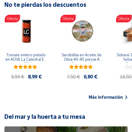
No te pierdas los descuentos
Artesanía
Oficina y
Oferta
Oferta
Oferta
Papelería
Para Canarias,
Ceuta y Melilla
Más
Tomate entero pelado 
Sardinillas en Aceite de 
Sobaos 1
populares
en AOVE La Catedral ER-
Oliva 40-45 piezas A 
Sobao
630
Churrusquiña
Paq
Bono
9,99 €
8,99 €
7,50 €
6,80 €
16,50
Cultural
Nuestros
vendedores
Más información
Las
novedades
de Correos
Del mar y la huerta a tu mesa
Market