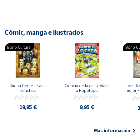
Cómic, manga e ilustrados
Bono Cultural
Bono Cu
Buena Gente - Isaac 
Ciencia de la caca: Viaje 
Juez Dr
Sánchez
a Popotopía
mejor - 
Ar
19,95 €
9,95 €
2
Más información