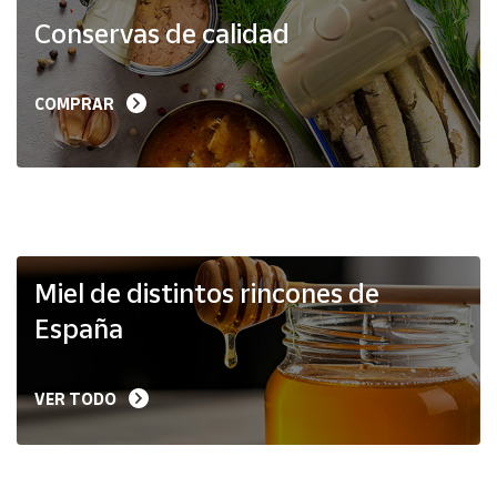
Productos
Conservas de calidad
Solidarios
Ayuda
COMPRAR
Centro
de ayuda
Contacto
Vendedores
Miel de distintos rincones de
España
Mapa de
vendedores
VER TODO
Hazte
vendedor
Área
vendedor