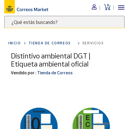
0
Menú
¿Qué estás buscando?
Nuestro
catálogo
Escribe
palabras
INICIO
TIENDA DE CORREOS
SERVICIOS
clave
Alimentación
para
Distintivo ambiental DGT |
Bebidas
buscar
Etiqueta ambiental oficial
Ocio y cultura
productos
en
Vendido por :
Tienda de Correos
Juguetes y
juegos
Correos
Market
Libros y
.
revistas
Merchandising
y regalos
Tienda de
Correos