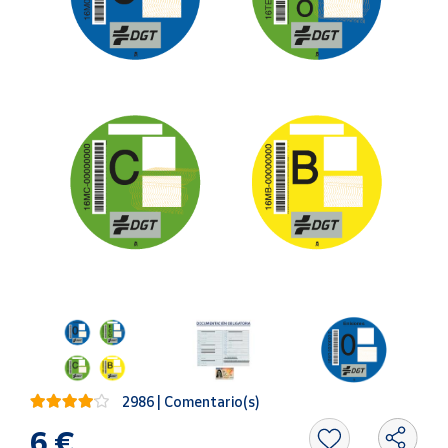
Artesanía
Oficina y
Papelería
Para Canarias,
Ceuta y Melilla
Más
populares
Bono
Cultural
Nuestros
vendedores
Las
novedades
de Correos
2986 | Comentario(s)
Market
6 €