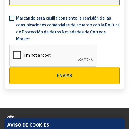
solicita el distintivo.
Para ello, debes adjuntar a tu pedido, antes de pagar,
una
Marcando esta casilla consiento la remisión de las
única fotografía
o documento en la que se pueda leer
comunicaciones comerciales de acuerdo con la
Política
claramente la información del permiso de circulación del
de Protección de datos Novedades de Correos
vehículo y se vea también el documento identificativo del
Market
titular o de la persona autorizada.
Representación de imagen tipo:
Verificación reCAPTCHA
ENVIAR
AVISO DE COOKIES