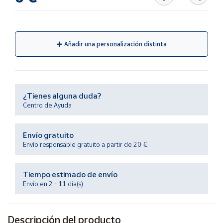
Productos
Solidarios
Ayuda
Añadir una personalización distinta
Centro
de ayuda
¿Tienes alguna duda?
Contacto
Centro de Ayuda
Vendedores
Envío gratuito
Envío responsable gratuito a partir de 20 €
Mapa de
vendedores
Tiempo estimado de envío
Hazte
Envío en 2 - 11 día(s)
vendedor
Área
vendedor
Descripción del producto