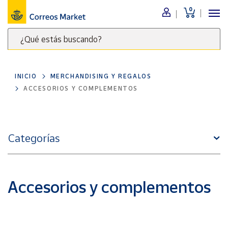
0
Menú
¿Qué estás buscando?
Nuestro
catálogo
Escribe
palabras
INICIO
MERCHANDISING Y REGALOS
clave
Alimentación
ACCESORIOS Y COMPLEMENTOS
para
Bebidas
buscar
Ocio y cultura
productos
en
Juguetes y
Categorías
juegos
Correos
Market
Libros y
.
revistas
Accesorios y complementos
Merchandising
y regalos
Tienda de
Correos