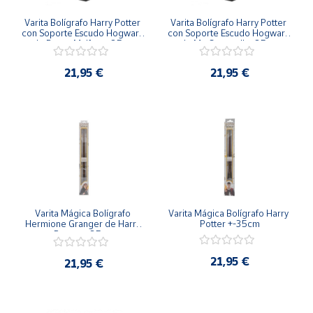
Productos
Solidarios
Varita Bolígrafo Harry Potter 
Varita Bolígrafo Harry Potter 
con Soporte Escudo Hogwarts 
con Soporte Escudo Hogwarts 
de Draco Malfoy +-25cm
de Mc Gonagall +-25cm
Ayuda
21,95 €
21,95 €
Centro
de ayuda
Contacto
Vendedores
Varita Mágica Bolígrafo 
Varita Mágica Bolígrafo Harry 
Mapa de
Hermione Granger de Harry 
Potter +-35cm
vendedores
Potter +-35cm
Hazte
21,95 €
21,95 €
vendedor
Área
vendedor