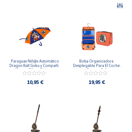
Artesanía
Oficina y
Papelería
Para Canarias,
Ceuta y Melilla
Más
populares
Paraguas Niñ@s Automático 
Bolsa Organizadora 
Dragon Ball Goku y Compañía 
Desplegable Para El Coche 
48 cm y 78 cm Diámetro
Dragon Ball
Bono
Cultural
10,95 €
19,95 €
Nuestros
vendedores
Las
novedades
de Correos
Market