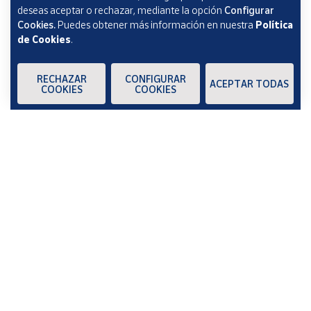
deseas aceptar o rechazar, mediante la opción
Configurar
Cookies.
Puedes obtener más información en nuestra
Política
de Cookies
.
RECHAZAR
CONFIGURAR
ACEPTAR TODAS
COOKIES
COOKIES
Gemelos para camisa Seta 
Gemelos para camisa Seta 
Verde Super Mario Bros.
Roja Super Mario Bros.
24,90 €
24,90 €