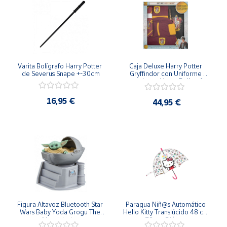
Cuenta
Área
cliente
Varita Bolígrafo Harry Potter 
Caja Deluxe Harry Potter 
de Severus Snape +-30cm
Gryffindor con Uniforme 
completo y Varita Bolígrafo 
Infantil
Ubicación
16,95 €
44,95 €
Península
y
Baleares
Canarias,
Ceuta y
Melilla
Figura Altavoz Bluetooth Star 
Paragua Niñ@s Automático 
Wars Baby Yoda Grogu The 
Hello Kitty Translúcido 48 cm 
Mandalorian
y 78 cm Diámetro