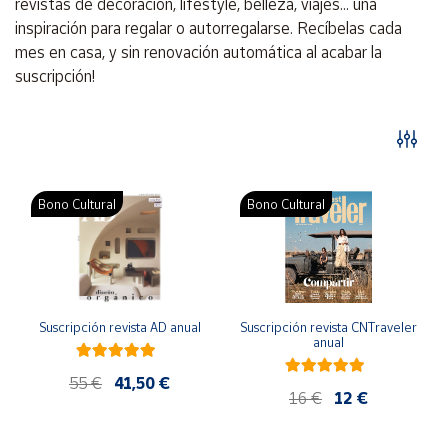
revistas de decoración, lifestyle, belleza, viajes... una
Artesanía
inspiración para regalar o autorregalarse. Recíbelas cada
Oficina y
mes en casa, y sin renovación automática al acabar la
Papelería
suscripción!
Para Canarias,
Ceuta y Melilla
Más
populares
Bono Cultural
Bono Cultural
Bono
Cultural
Nuestros
vendedores
Suscripción revista AD anual
Suscripción revista CNTraveler 
anual
Las
novedades
55 €
41,50 €
de Correos
16 €
12 €
Market