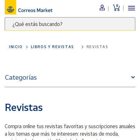
0
Menú
¿Qué estás buscando?
Nuestro
catálogo
Escribe
palabras
INICIO
LIBROS Y REVISTAS
REVISTAS
clave
Alimentación
para
Bebidas
buscar
Ocio y cultura
productos
Categorías
en
Juguetes y
juegos
Correos
Market
Libros y
.
revistas
Revistas
Merchandising
y regalos
Compra online tus revistas favoritas y suscripciones anuales
Tienda de
a los temas que más te interesen: revistas de moda,
Correos