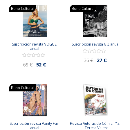
Productos
Solidarios
Bono Cultural
Bono Cultural
Ayuda
Centro
Suscripción revista VOGUE 
Suscripción revista GQ anual
de ayuda
anual
Contacto
36 €
27 €
69 €
52 €
Vendedores
Bono Cultural
Mapa de
vendedores
Hazte
vendedor
Área
Suscripción revista Vanity Fair 
Revista Autoras de Cómic nº 2 
vendedor
anual
- Teresa Valero