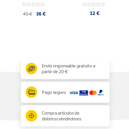
12 €
Cuenta
45 €
36 €
Área
cliente
Ubicación
x
✕
Envío responsable gratuito a
Península
partir de 20 €
y
Baleares
Canarias,
Pago seguro
Ceuta y
Melilla
Compra artículos de
distintos vendedores