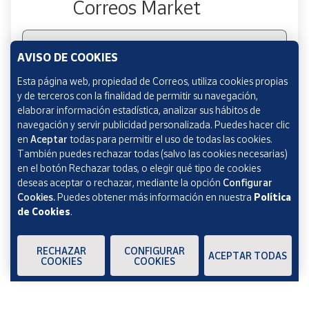
Correos Market
Escribe tu email
AVISO DE COOKIES
Esta página web, propiedad de Correos, utiliza cookies propias
y de terceros con la finalidad de permitir su navegación,
Marcando esta casilla consiento la remisión de las
elaborar información estadística, analizar sus hábitos de
comunicaciones comerciales de acuerdo con la
Política
navegación y servir publicidad personalizada. Puedes hacer clic
de Protección de datos Novedades de Correos
en
Aceptar
todas para permitir el uso de todas las cookies.
Market
También puedes rechazar todas (salvo las cookies necesarias)
en el botón Rechazar todas, o elegir qué tipo de cookies
deseas aceptar o rechazar, mediante la opción
Configurar
Cookies.
Puedes obtener más información en nuestra
Política
de Cookies
.
Verificación reCAPTCHA
ENVIAR
RECHAZAR
CONFIGURAR
ACEPTAR TODAS
COOKIES
COOKIES