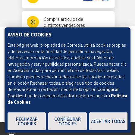
Compra artículos de
distintos vendedores
AVISO DE COOKIES
Esta página web, propiedad de Correos, utiliza cookies propias
Información y ayuda
y de terceros con la finalidad de permitir su navegación,
elaborar información estadística, analizar sus hábitos de
navegación y servir publicidad personalizada. Puedes hacer clic
Correos Market
en
Aceptar
todas para permitir el uso de todas las cookies.
También puedes rechazar todas (salvo las cookies necesarias)
en el botón Rechazar todas, o elegir qué tipo de cookies
deseas aceptar o rechazar, mediante la opción
Configurar
Cookies.
Puedes obtener más información en nuestra
Política
de Cookies
.
RECHAZAR
CONFIGURAR
ACEPTAR TODAS
COOKIES
COOKIES