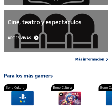
Cine, teatro y espectáculos
ARTES VIVAS
Más información
Para los más gamers
Bono Cultural
Bono Cultural
Bono Cu