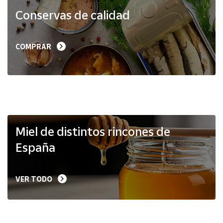
Productos
Conservas de calidad
Solidarios
Ayuda
COMPRAR
Centro
de ayuda
Contacto
Vendedores
Miel de distintos rincones de
España
Mapa de
vendedores
VER TODO
Hazte
vendedor
Área
vendedor