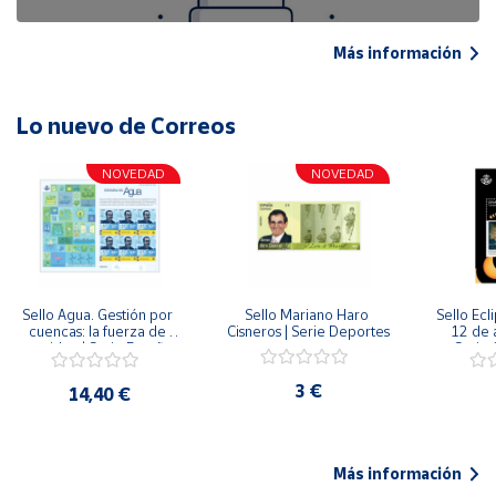
Más información
Lo nuevo de Correos
NOVEDAD
NOVEDAD
Sello Agua. Gestión por 
Sello Mariano Haro 
Sello Ecl
cuencas: la fuerza de 
Cisneros | Serie Deportes
12 de 
una idea.| Serie España 
Serie C
ES| Pliego Premium
3 €
14,40 €
Más información