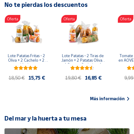
No te pierdas los descuentos
Artesanía
Oficina y
Oferta
Oferta
Oferta
Papelería
Para Canarias,
Ceuta y Melilla
Más
Lote Patatas Fritas - 2 
Lote Patatas - 2 Tiras de 
Tomate 
populares
Oliva + 2 Cachelo + 2 
Jamón + 2 Patatas Oliva + 
en AOVE 
Hierbas
1 Patatas Cachelo + 1 
Patatas Hierbas
Bono
18,50 €
15,75 €
19,80 €
16,85 €
9,99
Cultural
Nuestros
vendedores
Más información
Las
novedades
de Correos
Del mar y la huerta a tu mesa
Market