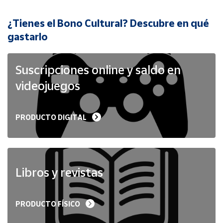
¿Tienes el Bono Cultural? Descubre en qué
Cuenta
gastarlo
Área
cliente
Suscripciones online y saldo en
videojuegos
Ubicación
PRODUCTO DIGITAL
Península
y
Baleares
Canarias,
Ceuta y
Libros y revistas
Melilla
PRODUCTO FÍSICO