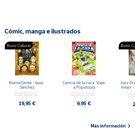
Cómic, manga e ilustrados
Bono Cultural
Bono Cu
Buena Gente - Isaac 
Ciencia de la caca: Viaje 
Juez Dr
Sánchez
a Popotopía
mejor - 
Ar
19,95 €
9,95 €
2
Más información