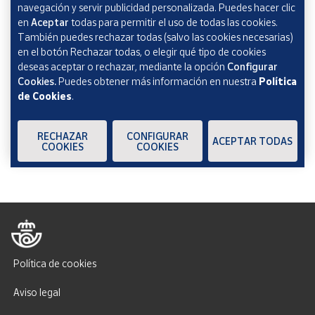
navegación y servir publicidad personalizada. Puedes hacer clic
de Protección de datos Novedades de Correos
en
Aceptar
todas para permitir el uso de todas las cookies.
Market
También puedes rechazar todas (salvo las cookies necesarias)
en el botón Rechazar todas, o elegir qué tipo de cookies
deseas aceptar o rechazar, mediante la opción
Configurar
Cookies.
Puedes obtener más información en nuestra
Política
de Cookies
.
Verificación reCAPTCHA
ENVIAR
RECHAZAR
CONFIGURAR
ACEPTAR TODAS
COOKIES
COOKIES
Política de cookies
Aviso legal