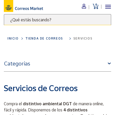
0
Menú
¿Qué estás buscando?
Nuestro
catálogo
Escribe
palabras
INICIO
TIENDA DE CORREOS
SERVICIOS
clave
Alimentación
para
Bebidas
buscar
Ocio y cultura
productos
Categorías
en
Juguetes y
juegos
Correos
Market
Libros y
.
revistas
Servicios de Correos
Merchandising
y regalos
Compra el
distintivo ambiental DGT
de manera online,
Tienda de
fácil y rápida. Disponemos de los
4 distintivos
Correos