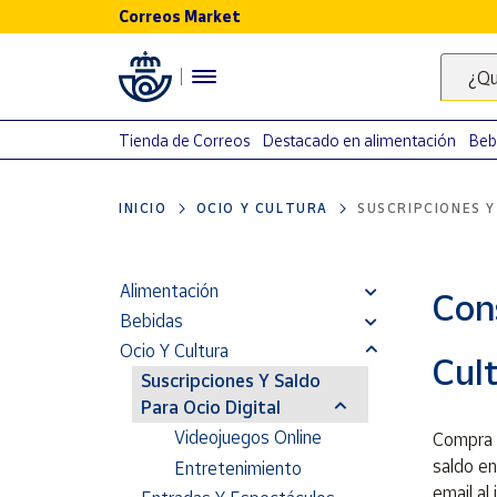
Correos Market
Menú
¿Qu
Nuestro
catálogo
Tienda de Correos
Destacado en alimentación
Beb
Alimentación
INICIO
OCIO Y CULTURA
SUSCRIPCIONES Y
Bebidas
Ocio y cultura
Juguetes y
Alimentación
Cons
juegos
Bebidas
Libros y
Ocio Y Cultura
Cult
revistas
Suscripciones Y Saldo
Merchandising
Para Ocio Digital
y regalos
Videojuegos Online
Compra 
Tienda de
saldo en
Entretenimiento
Correos
email al