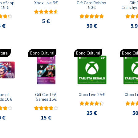
o eShop 
Xbox Live 5€
Gift Card Roblox 
Gift 
 15 €
50€
Crunchyro
| Tarjet
5,
5 €
5 €
50 €
5,9
tural
Bono Cultural
Bono Cultural
Bono Cul
e of 
Gift Card EA 
Xbox Live 25€
Xbox L
ds 10€
Games 15€
25 €
50
0 €
15 €