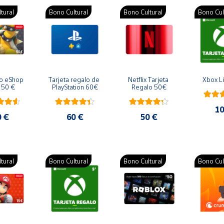
tural
Bono Cultural
Bono Cultural
Bono Cul
o eShop 
Tarjeta regalo de 
Netflix Tarjeta 
Xbox L
 50 €
PlayStation 60€
Regalo 50€
10
0 €
60 €
50 €
tural
Bono Cultural
Bono Cultural
Bono Cul