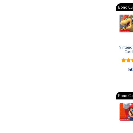
Productos
Bono Cul
Solidarios
Ayuda
Centro
Nintend
de ayuda
Card
Contacto
5
Vendedores
Mapa de
Bono Cul
vendedores
Hazte
vendedor
Área
vendedor