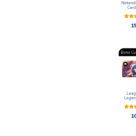
Nintend
Card
Cuenta
1
Área
cliente
Bono Cul
Ubicación
Península
y
Baleares
Canarias,
Leagu
Legen
Ceuta y
Melilla
1