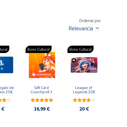
Ordenar por
tural
Bono Cultural
Bono Cultural
egalo de 
Gift Card 
League of 
tion 20€
Crunchyroll 3 
Legends 20€
meses | Tarjeta 
regalo 16,99€
 €
16,99 €
20 €