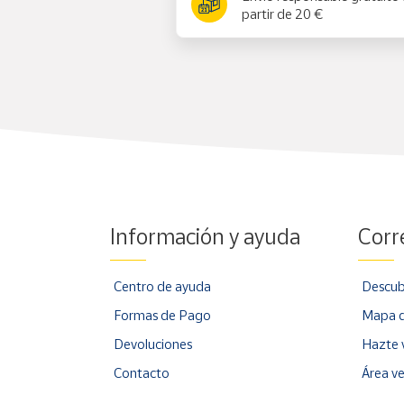
partir de 20 €
Información y ayuda
Corr
Centro de ayuda
Descub
Formas de Pago
Mapa d
Devoluciones
Hazte 
Contacto
Área v