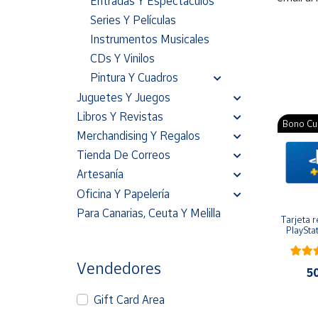
Entradas Y Espectáculos
Artesanía
Series Y Películas
Oficina y
Instrumentos Musicales
Papelería
CDs Y Vinilos
Para Canarias,
Pintura Y Cuadros
Ceuta y Melilla
Juguetes Y Juegos
Libros Y Revistas
Bono Cul
Más
Merchandising Y Regalos
populares
Tienda De Correos
Artesanía
Bono
Cultural
Oficina Y Papelería
Para Canarias, Ceuta Y Melilla
Nuestros
Tarjeta r
vendedores
PlaySta
Las
novedades
Vendedores
5
de Correos
Market
Gift Card Area