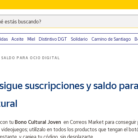
é estás buscando?
Escribe
palabras
clave
idas
Aceite
Miel
Distintivo DGT
Solidario
Camino de Santiago
B
para
buscar
 SALDO PARA OCIO DIGITAL
productos
en
Correos
igue suscripciones y saldo para
Market
.
ural
con tu
Bono Cultural Joven
en Correos Market para conseguir
 videojuegos; utilízalo en todos los productos que tengan el bo
 instante, y canjea tu código, sin desplazarte.