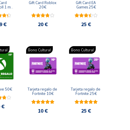
Card 
Gift Card Roblox 
Gift Card EA 
ll 1 mes 
20€
Games 25€
a regalo 
99€
9 €
20 €
25 €
tural
Bono Cultural
Bono Cultural
ive 50€
Tarjeta regalo de 
Tarjeta regalo de 
Fortnite 10€
Fortnite 25€
 €
10 €
25 €