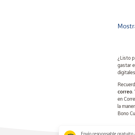
Mostr
¿Listo p
gastar e
digitale
Recuerd
correo
.
en Corre
la maner
Bono Cul
x
Envío responsable gratuito 