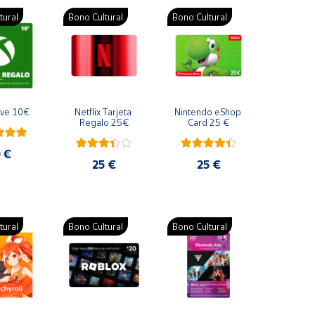
tural
Bono Cultural
Bono Cultural
ive 10€
Netflix Tarjeta 
Nintendo eShop 
Regalo 25€
Card 25 €
 €
25 €
25 €
tural
Bono Cultural
Bono Cultural