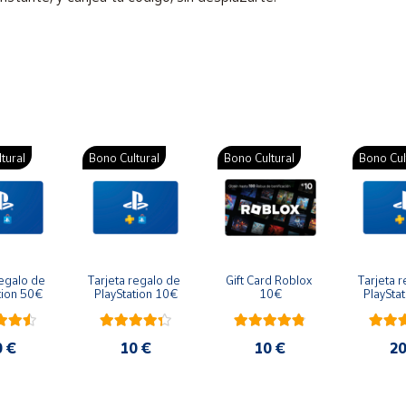
tural
Bono Cultural
Bono Cultural
Bono Cul
egalo de 
Tarjeta regalo de 
Gift Card Roblox 
Tarjeta r
tion 50€
PlayStation 10€
10€
PlaySta
0 €
10 €
10 €
20