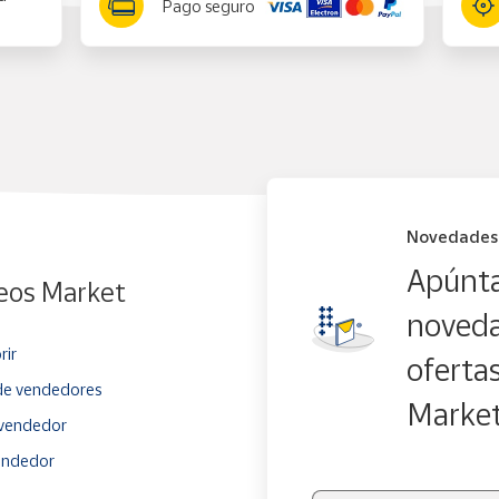
Pago seguro
Novedades
Apúnta
eos Market
noveda
rir
oferta
e vendedores
Marke
vendedor
endedor