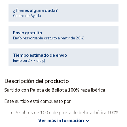
Productos
Solidarios
¿Tienes alguna duda?
Centro de Ayuda
Ayuda
Envío gratuito
Envío responsable gratuito a partir de 20 €
Centro
de ayuda
Tiempo estimado de envío
Contacto
Envío en 2 - 7 día(s)
Vendedores
Descripción del producto
Mapa de
Surtido con Paleta de Bellota 100% raza ibérica
vendedores
Este surtido está compuesto por:
Hazte
vendedor
5 sobres de 100 g de paleta de bellota ibérica 100%
Área
raza ibérica.
Ver más información
vendedor
5 sobres de 100 g de caña de lomo bellota ibérica