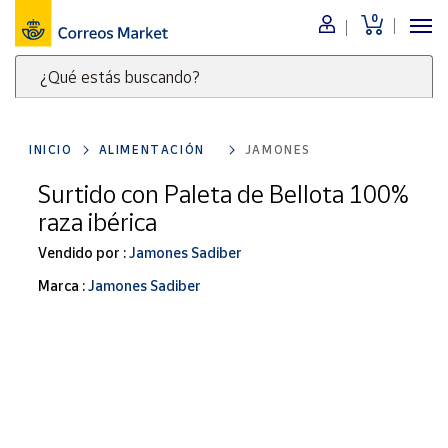
0
Menú
¿Qué estás buscando?
Nuestro
catálogo
Escribe
palabras
INICIO
ALIMENTACIÓN
JAMONES
clave
Alimentación
para
Surtido con Paleta de Bellota 100%
Bebidas
buscar
raza ibérica
Ocio y cultura
productos
en
Vendido por :
Jamones Sadiber
Juguetes y
juegos
Correos
Marca :
Jamones Sadiber
Market
Libros y
.
revistas
Merchandising
y regalos
Tienda de
Correos