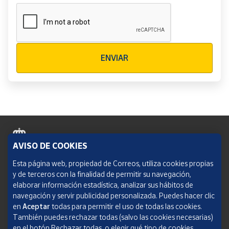
Verificación reCAPTCHA
ENVIAR
AVISO DE COOKIES
Política de cookies
Esta página web, propiedad de Correos, utiliza cookies propias
y de terceros con la finalidad de permitir su navegación,
Aviso legal
elaborar información estadística, analizar sus hábitos de
navegación y servir publicidad personalizada. Puedes hacer clic
Condiciones del servicio
en
Aceptar
todas para permitir el uso de todas las cookies.
También puedes rechazar todas (salvo las cookies necesarias)
Política de Privacidad Web
en el botón Rechazar todas, o elegir qué tipo de cookies