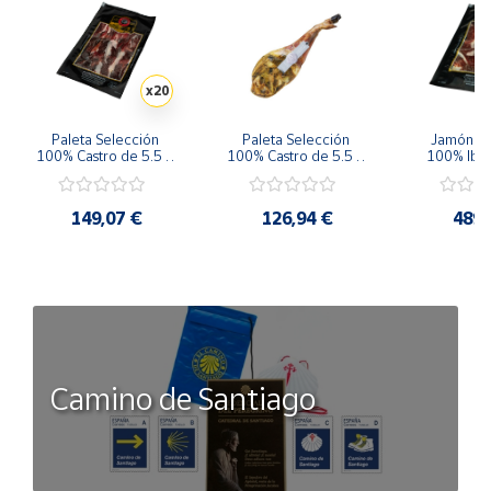
x20
Paleta Selección 
Paleta Selección 
Jamón de 
100% Castro de 5.5 a 
100% Castro de 5.5 a 
100% Ibér
6 Kg Loncheada
6 Kg
Jabugo Laz
8.5 Kg L
149,07 €
126,94 €
489,
Camino de Santiago