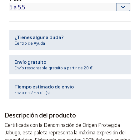
Productos
Solidarios
Ayuda
¿Tienes alguna duda?
Centro de Ayuda
Centro
de ayuda
Contacto
Envío gratuito
Envío responsable gratuito a partir de 20 €
Vendedores
Tiempo estimado de envío
Envío en 2 - 5 día(s)
Mapa de
vendedores
Hazte
Descripción del producto
vendedor
Certificada con la Denominación de Origen Protegida
Área
Jabugo, esta paleta representa la máxima expresión del
vendedor