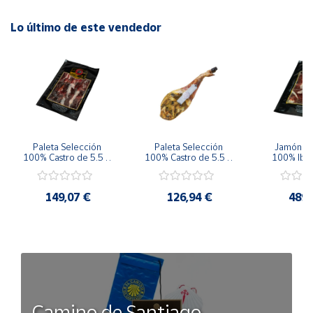
Lo último de este vendedor
Paleta Selección 
Paleta Selección 
Jamón de 
100% Castro de 5.5 a 
100% Castro de 5.5 a 
100% Ibér
6 Kg Loncheada
6 Kg
Jabugo Laz
8.5 Kg L
149,07 €
126,94 €
489,
Camino de Santiago