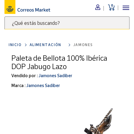
0
Menú
¿Qué estás buscando?
Nuestro
catálogo
Escribe
palabras
INICIO
ALIMENTACIÓN
JAMONES
clave
Alimentación
para
Paleta de Bellota 100% Ibérica
Bebidas
buscar
DOP Jabugo Lazo
Ocio y cultura
productos
en
Vendido por :
Jamones Sadiber
Juguetes y
juegos
Correos
Marca :
Jamones Sadiber
Market
Libros y
.
revistas
Merchandising
y regalos
Tienda de
Correos