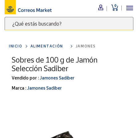
0
Menú
¿Qué estás buscando?
Nuestro
catálogo
Escribe
palabras
INICIO
ALIMENTACIÓN
JAMONES
clave
Alimentación
para
Sobres de 100 g de Jamón
Bebidas
buscar
Selección Sadiber
Ocio y cultura
productos
en
Vendido por :
Jamones Sadiber
Juguetes y
juegos
Correos
Marca :
Jamones Sadiber
Market
Libros y
.
revistas
Merchandising
y regalos
Tienda de
Correos