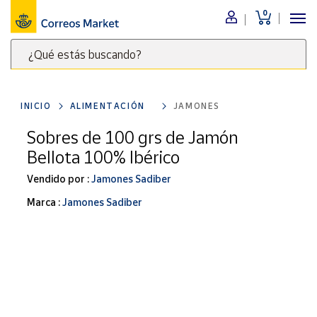
0
Menú
¿Qué estás buscando?
Nuestro
catálogo
Escribe
palabras
INICIO
ALIMENTACIÓN
JAMONES
clave
Alimentación
para
Sobres de 100 grs de Jamón
Bebidas
buscar
Bellota 100% Ibérico
Ocio y cultura
productos
en
Vendido por :
Jamones Sadiber
Juguetes y
juegos
Correos
Marca :
Jamones Sadiber
Market
Libros y
.
revistas
Merchandising
y regalos
Tienda de
Correos