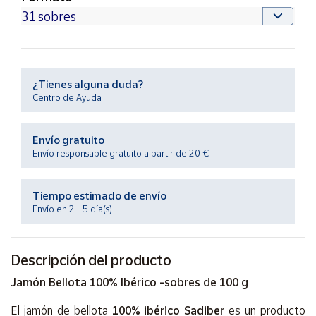
Productos
Solidarios
Ayuda
¿Tienes alguna duda?
Centro de Ayuda
Centro
de ayuda
Contacto
Envío gratuito
Envío responsable gratuito a partir de 20 €
Vendedores
Tiempo estimado de envío
Envío en 2 - 5 día(s)
Mapa de
vendedores
Hazte
Descripción del producto
vendedor
Jamón Bellota 100% Ibérico -sobres de 100 g
Área
vendedor
El jamón de bellota
100% ibérico Sadiber
es un producto