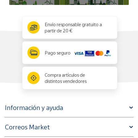
Aspecto brillante y veteado, con un sabor suave entre dulce
y poco salado, con un aroma único y un color rojo intenso
x
✕
muy agradable a la vista.
Envío responsable gratuito a
partir de 20 €
Pago seguro
Compra artículos de
distintos vendedores
Información y ayuda
Correos Market