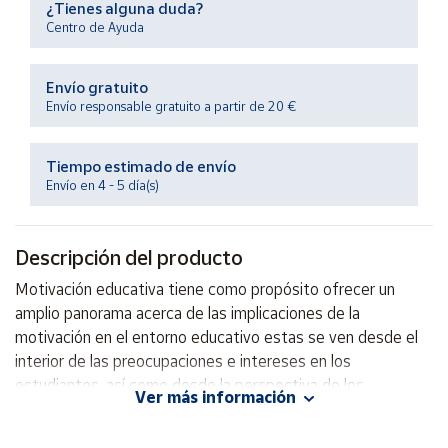
¿Tienes alguna duda?
Productos
Solidarios
Centro de Ayuda
Envío gratuito
Ayuda
Envío responsable gratuito a partir de 20 €
Centro
de ayuda
Tiempo estimado de envío
Envío en 4 - 5 día(s)
Contacto
Descripción del producto
Vendedores
Motivación educativa tiene como propósito ofrecer un
amplio panorama acerca de las implicaciones de la
Mapa de
vendedores
motivación en el entorno educativo estas se ven desde el
interior de las preocupaciones e intereses en los
Hazte
vendedor
estudiantes, así como desde la perspectiva de los
Ver más información
educadores al enfrentar el desánimo o apatía, producto de
Área
la dinámica familiar, escolar o las expectativas sociales.
vendedor