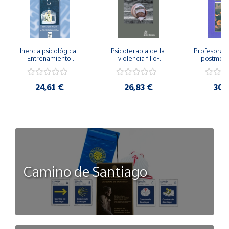
Inercia psicológica. 
Psicoterapia de la 
Profesorado,
Entrenamiento 
violencia filio-
postmode
Emocional para la 
parental. Entre el 
Cambian los
Igualdad de Género.
secreto y la 
cambi
vergüenza.
profes
24,61 €
26,83 €
30,
Camino de Santiago