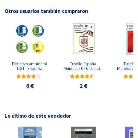
Autor: Susana Lemus
Otros usuarios también compraron
Cuenta
Editorial: Trillas
ISBN: 9786071748539
Área
Idioma: Español
cliente
Ubicación
Distintivo ambiental 
Tusello España 
Tusello 
DGT | Etiqueta 
Mundial 2026 escudo 
Mundial 20
Península
ambiental oficial
blanco
ro
y
Baleares
6 €
2 €
2
Canarias,
Ceuta y
Melilla
Lo último de este vendedor