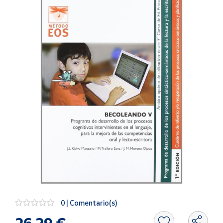
Artesanía
Oficina y
Papelería
Para Canarias,
Ceuta y Melilla
Más
populares
Bono
Cultural
Nuestros
vendedores
Las
novedades
de Correos
Market
0 | Comentario(s)