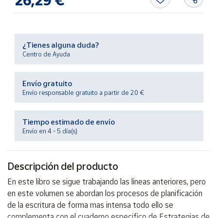
26,29 €
Productos
Solidarios
Ayuda
¿Tienes alguna duda?
Centro de Ayuda
Centro
de ayuda
Envío gratuito
Envío responsable gratuito a partir de 20 €
Contacto
Tiempo estimado de envío
Vendedores
Envío en 4 - 5 día(s)
Mapa de
vendedores
Descripción del producto
Hazte
En este libro se sigue trabajando las líneas anteriores, pero
vendedor
en este volumen se abordan los procesos de planificación
Área
de la escritura de forma mas intensa todo ello se
vendedor
complementa con el cuaderno especifico de Estrategias de