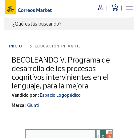
0
Menú
¿Qué estás buscando?
Nuestro
catálogo
Escribe
palabras
INICIO
EDUCACIÓN INFANTIL
clave
Alimentación
para
BECOLEANDO V. Programa de
Bebidas
buscar
desarrollo de los procesos
Ocio y cultura
productos
cognitivos intervinientes en el
en
Juguetes y
lenguaje, para la mejora
juegos
Correos
Market
Libros y
Vendido por :
Espacio Logopédico
.
revistas
Marca :
Giunti
Merchandising
y regalos
Tienda de
Correos