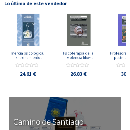
Lo último de este vendedor
Inercia psicológica. 
Psicoterapia de la 
Profesorado,
Entrenamiento 
violencia filio-
postmode
Emocional para la 
parental. Entre el 
Cambian los
Igualdad de Género.
secreto y la 
cambi
vergüenza.
profes
24,61 €
26,83 €
30,
Camino de Santiago