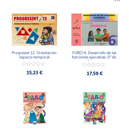
Artesanía
Oficina y
Papelería
Para Canarias,
Ceuta y Melilla
Más
Progresint 12. Orientación 
FUNCI-6. Desarrollo de las 
populares
espacio-temporal
funciones ejecutivas. 6º de 
Primaria.
15,23 €
Bono
17,59 €
Cultural
Nuestros
vendedores
Las
novedades
de Correos
Market