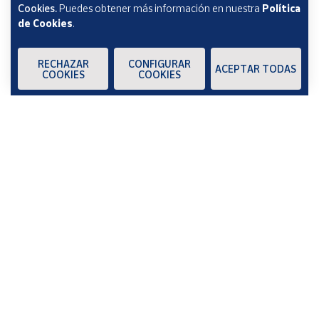
Cookies.
Puedes obtener más información en nuestra
Política
de Cookies
.
RECHAZAR
CONFIGURAR
ACEPTAR TODAS
COOKIES
COOKIES
PSICOLIN - 1. Desarrollo de 
Disgrafía - 3. Programa para 
las habilidades 
corregir la mala letra.
Psicolingüísticas y en el 
Pensamiento Lógico.
17,59 €
17,59 €
Atenció-3. Atendre per 
Inversions gràfiques 1. 