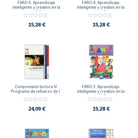
FARO 6. Aprendizaje 
FARO 4. Aprendizaje 
Productos
inteligente y creativo en la 
inteligente y creativo en la 
Solidarios
escuela. 6º Primaria.
escuela. 4º Primaria.
15,28 €
15,28 €
Ayuda
Centro
de ayuda
Contacto
Vendedores
Comprensión lectora IV. 
FARO 3. Aprendizaje 
Programa de refuerzo de la 
inteligente y creativo en la 
comprensión lectora IV.
escuela. 3º Primaria.
Mapa de
vendedores
24,09 €
15,28 €
Hazte
vendedor
Área
vendedor