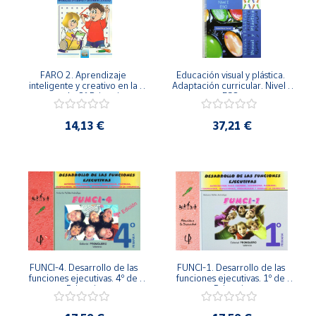
Cuenta
Área
FARO 2. Aprendizaje 
Educación visual y plástica. 
cliente
inteligente y creativo en la 
Adaptación curricular. Nivel I 
escuela. 2º Primaria.
ESO.
14,13 €
37,21 €
Ubicación
Península
y
Baleares
Canarias,
Ceuta y
Melilla
FUNCI-4. Desarrollo de las 
FUNCI-1. Desarrollo de las 
funciones ejecutivas. 4º de 
funciones ejecutivas. 1º de 
Primaria.
Primaria.