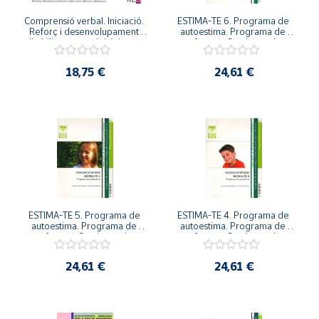
Comprensió verbal. Iniciació. 
ESTIMA-TE 6. Programa de 
Reforç i desenvolupament 
autoestima. Programa de 
dhabilitats mentals bàsiques. 
refuerzo. Cuaderno de 
1.5.
recuperación y refuerzo de 
planos psic
18,75 €
24,61 €
ESTIMA-TE 5. Programa de 
ESTIMA-TE 4. Programa de 
autoestima. Programa de 
autoestima. Programa de 
refuerzo. Cuaderno de 
refuerzo. Cuaderno de 
recuperación y refuerzo de 
recuperación y refuerzo de 
planos psic
planos psic
24,61 €
24,61 €