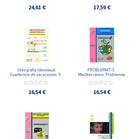
planos psic
24,61 €
17,59 €
Ortografía ideovisual. 
PROBLEMAT-3. 
Cuadernos de vacaciones. 9 - 
Mediterráneo. Problemas 
10 años. Nivel 4.
para el área de matemáticas. 
3º Educación Primaria.
16,54 €
16,54 €