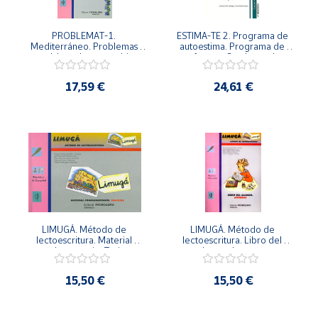
PROBLEMAT-1. 
ESTIMA-TE 2. Programa de 
Mediterráneo. Problemas 
autoestima. Programa de 
para el área de matemáticas. 
refuerzo. Cuaderno de 
1º Educación Primaria.
recuperación y refuerzo de 
planos psic
17,59 €
24,61 €
LIMUGÁ. Método de 
LIMUGÁ. Método de 
lectoescritura. Material 
lectoescritura. Libro del 
complementario. Tarjetas.
alumno. Lecturas.
15,50 €
15,50 €