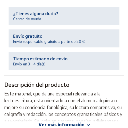
Productos
Solidarios
¿Tienes alguna duda?
Centro de Ayuda
Ayuda
Envío gratuito
Centro
Envío responsable gratuito a partir de 20 €
de ayuda
Contacto
Tiempo estimado de envío
Envío en 3 - 4 día(s)
Vendedores
Descripción del producto
Mapa de
Este material, que da una especial relevancia a la
vendedores
lectoescritura, esta orientado a que el alumno adquiera o
Hazte
mejore su conciencia fonológica, su lectura comprensiva, su
vendedor
caligrafía y redacción, los conceptos gramaticales básicos y
Área
su vocabulario. Se incluyen cuentos, poesías, adivinanzas y
vendedor
Ver más información