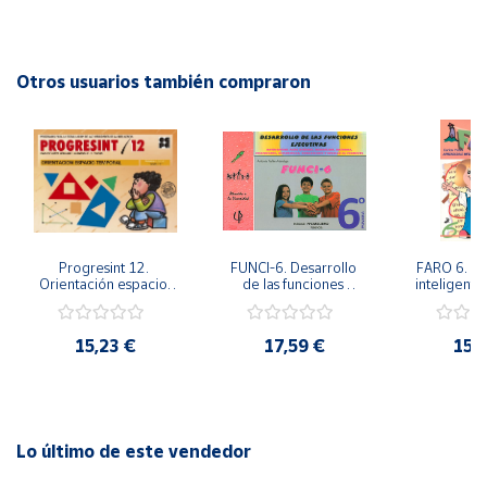
algunas actividades lúdicas (sopas de letras, crucigramas...).
Cuenta
Autor: Pedro Olaya Ruano
Editorial: PromoLibro
Otros usuarios también compraron
ISBN: 9788479864606
Área
Idioma: Español
cliente
Ubicación
Península
Progresint 12. 
FUNCI-6. Desarrollo 
FARO 6. Ap
y
Orientación espacio-
de las funciones 
inteligente 
Baleares
temporal
ejecutivas. 6º de 
en la esc
Primaria.
Prima
Canarias,
15,23 €
17,59 €
15,
Ceuta y
Melilla
Lo último de este vendedor