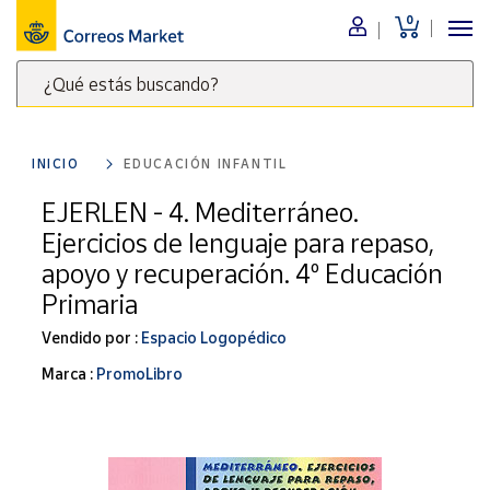
0
Menú
¿Qué estás buscando?
Nuestro
catálogo
Escribe
palabras
INICIO
EDUCACIÓN INFANTIL
clave
Alimentación
para
EJERLEN - 4. Mediterráneo.
Bebidas
buscar
Ejercicios de lenguaje para repaso,
Ocio y cultura
productos
apoyo y recuperación. 4º Educación
en
Juguetes y
Primaria
juegos
Correos
Market
Libros y
Vendido por :
Espacio Logopédico
.
revistas
Marca :
PromoLibro
Merchandising
y regalos
Tienda de
Correos