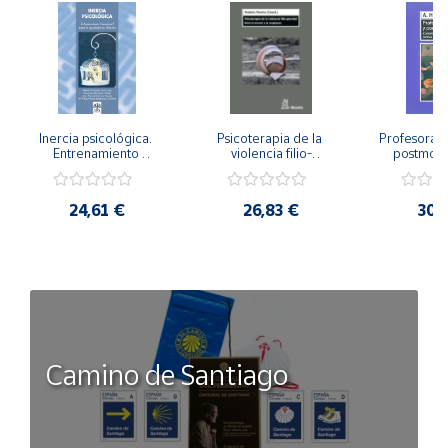
Inercia psicológica. 
Psicoterapia de la 
Profesorado,
Entrenamiento 
violencia filio-
postmode
Emocional para la 
parental. Entre el 
Cambian los
Igualdad de Género.
secreto y la 
cambi
vergüenza.
profes
24,61 €
26,83 €
30,
Camino de Santiago