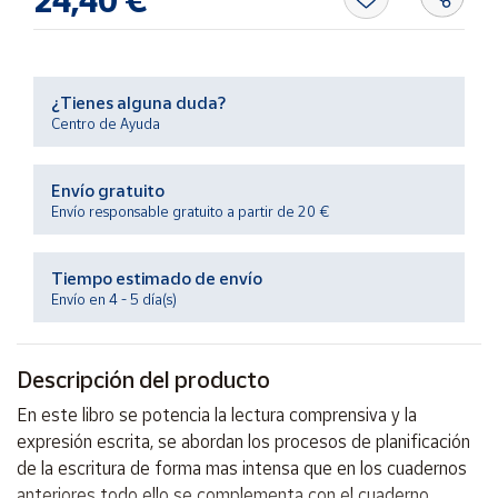
24,40 €
Productos
Solidarios
Ayuda
¿Tienes alguna duda?
Centro de Ayuda
Centro
de ayuda
Envío gratuito
Envío responsable gratuito a partir de 20 €
Contacto
Tiempo estimado de envío
Vendedores
Envío en 4 - 5 día(s)
Mapa de
vendedores
Descripción del producto
Hazte
En este libro se potencia la lectura comprensiva y la
vendedor
expresión escrita, se abordan los procesos de planificación
Área
de la escritura de forma mas intensa que en los cuadernos
vendedor
anteriores todo ello se complementa con el cuaderno