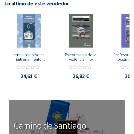
Lo último de este vendedor
Inercia psicológica. 
Psicoterapia de la 
Profesorado,
Entrenamiento 
violencia filio-
postmode
Emocional para la 
parental. Entre el 
Cambian los
Igualdad de Género.
secreto y la 
cambi
vergüenza.
profes
24,61 €
26,83 €
30,
Camino de Santiago