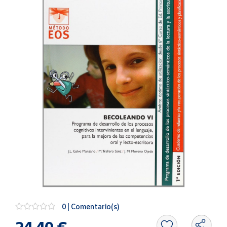
Artesanía
Oficina y
Papelería
Para Canarias,
Ceuta y Melilla
Más
populares
Bono
Cultural
Nuestros
vendedores
Las
novedades
de Correos
Market
0 | Comentario(s)