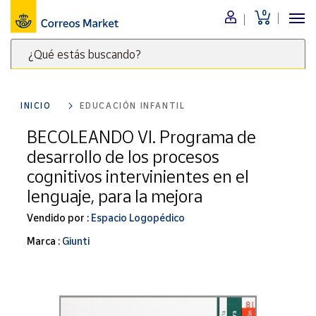
0
Menú
¿Qué estás buscando?
Nuestro
catálogo
Escribe
palabras
INICIO
EDUCACIÓN INFANTIL
clave
Alimentación
para
BECOLEANDO VI. Programa de
Bebidas
buscar
desarrollo de los procesos
Ocio y cultura
productos
cognitivos intervinientes en el
en
Juguetes y
lenguaje, para la mejora
juegos
Correos
Market
Libros y
Vendido por :
Espacio Logopédico
.
revistas
Marca :
Giunti
Merchandising
y regalos
Tienda de
Correos