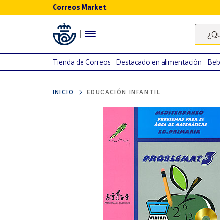
Correos Market
Menú
¿Qu
Nuestro
catálogo
Tienda de Correos
Destacado en alimentación
Beb
Alimentación
INICIO
EDUCACIÓN INFANTIL
Bebidas
Ocio y cultura
Juguetes y
juegos
Libros y
revistas
Merchandising
y regalos
Tienda de
Correos