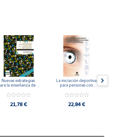
Nuevas estrategias 
La iniciación deportiva 
El método Cl
ara la enseñanza de la 
para personas con 
ortografía.
ceguera y deficiencia 
visual.
18,4
21,78 €
22,84 €