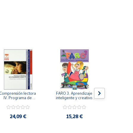
Comprensión lectora 
FARO 3. Aprendizaje 
FARO 2. Apr
IV. Programa de 
inteligente y creativo 
inteligente y
refuerzo de la 
en la escuela. 3º 
en la escu
comprensión lectora 
Primaria.
Prima
IV.
24,09 €
15,28 €
14,1