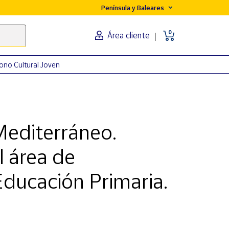
Península y Baleares
0
Área cliente
ono Cultural Joven
editerráneo.
l área de
Educación Primaria.