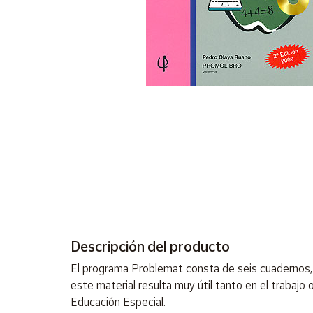
Artesanía
Oficina y
Papelería
Para Canarias,
Ceuta y Melilla
Más
populares
Bono
Cultural
Nuestros
vendedores
Descripción del producto
Las
novedades
El programa Problemat consta de seis cuadernos, un
de Correos
Market
este material resulta muy útil tanto en el trabajo
Educación Especial.