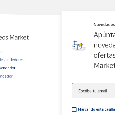
Novedades
Apúnta
eos Market
noveda
rir
oferta
e vendedores
Marke
vendedor
endedor
Escribe tu email
Marcando esta casilla