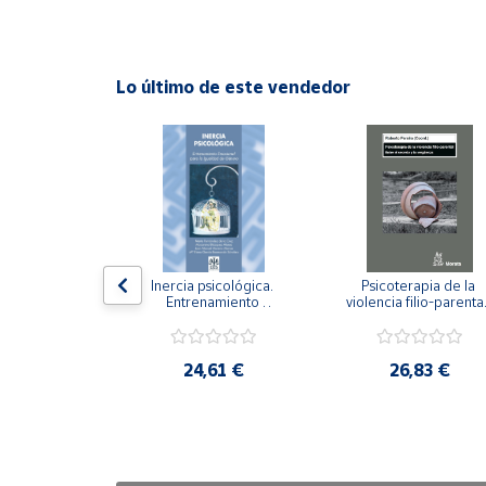
Cuenta
Lo último de este vendedor
Área
cliente
Ubicación
Península
y
n visual y 
Inercia psicológica. 
Psicoterapia de la 
Baleares
 Adaptación 
Entrenamiento 
violencia filio-parental.
. Nivel I ESO.
Emocional para la 
Entre el secreto y la 
Canarias,
Igualdad de Género.
vergüenza.
Ceuta y
,21 €
24,61 €
26,83 €
Melilla