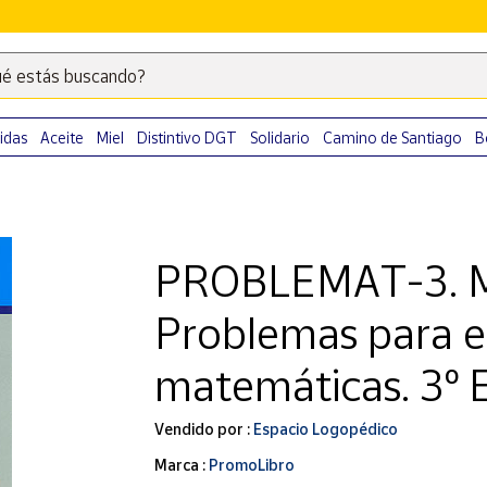
é estás buscando?
Escribe
palabras
clave
idas
Aceite
Miel
Distintivo DGT
Solidario
Camino de Santiago
B
para
buscar
productos
en
PROBLEMAT-3. M
Correos
Market
Problemas para e
.
matemáticas. 3º 
Vendido por :
Espacio Logopédico
Marca :
PromoLibro