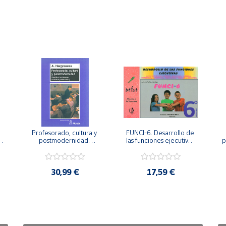
Profesorado, cultura y 
FUNCI-6. Desarrollo de 
 
postmodernidad. 
las funciones ejecutivas. 
p
Cambian los tiempos, 
6º de Primaria.
cambia el profesorado.
30,99 €
17,59 €