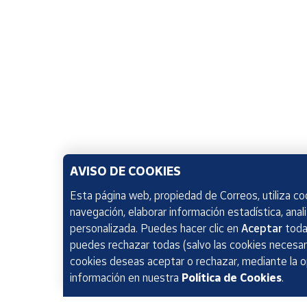
AVISO DE COOKIES
Esta página web, propiedad de Correos, utiliza coo
navegación, elaborar información estadística, anal
personalizada. Puedes hacer clic en
Aceptar
todas
puedes rechazar todas (salvo las cookies necesari
cookies deseas aceptar o rechazar, mediante la 
información en nuestra
Política de Cookies
.