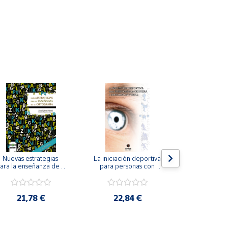
Nuevas estrategias 
La iniciación deportiva 
El método Cl
ara la enseñanza de la 
para personas con 
ortografía.
ceguera y deficiencia 
visual.
18,4
21,78 €
22,84 €