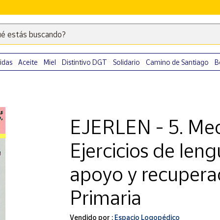
é estás buscando?
Escribe
palabras
clave
idas
Aceite
Miel
Distintivo DGT
Solidario
Camino de Santiago
B
para
buscar
productos
en
EJERLEN - 5. Med
Correos
Market
Ejercicios de leng
.
apoyo y recupera
Primaria
Vendido por :
Espacio Logopédico