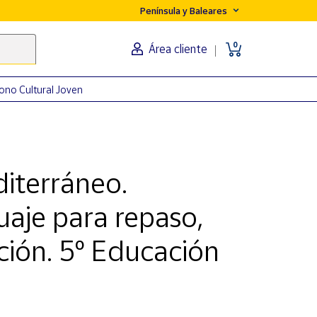
Península y Baleares
0
Área cliente
ono Cultural Joven
iterráneo.
uaje para repaso,
ción. 5º Educación