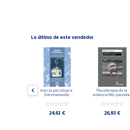
Cuenta
Área
cliente
Lo último de este vendedor
Ubicación
Península
y
Baleares
Canarias,
n visual y 
Inercia psicológica. 
Psicoterapia de la 
Ceuta y
 Adaptación 
Entrenamiento 
violencia filio-parental.
. Nivel I ESO.
Melilla
Emocional para la 
Entre el secreto y la 
Igualdad de Género.
vergüenza.
,21 €
24,61 €
26,83 €