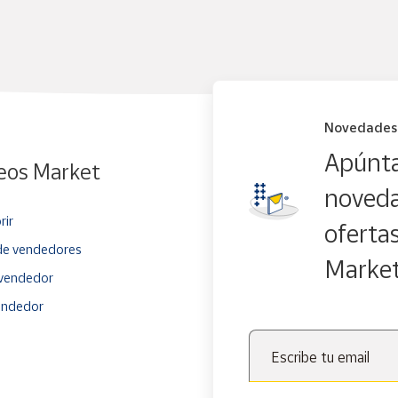
Novedades
Apúnta
eos Market
noveda
rir
oferta
e vendedores
Marke
vendedor
endedor
Escribe tu email