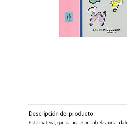
Artesanía
Oficina y
Papelería
Para Canarias,
Ceuta y Melilla
Más
populares
Bono
Cultural
Nuestros
vendedores
Las
novedades
de Correos
Descripción del producto
Market
Este material, que da una especial relevancia a la