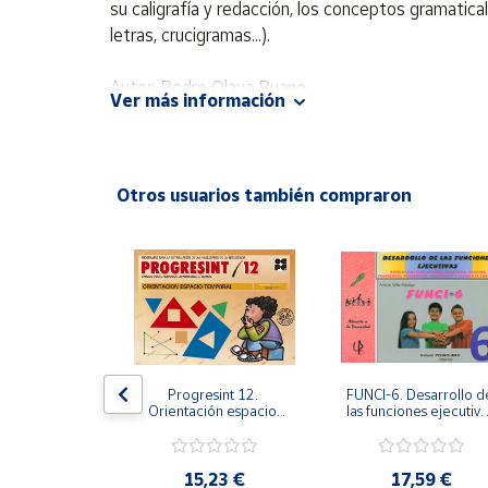
su caligrafía y redacción, los conceptos gramatica
Productos
Solidarios
letras, crucigramas...).
Autor: Pedro Olaya Ruano
Ayuda
Ver más información
Editorial: PromoLibro
ISBN: 9788479864613
Centro
Idioma: Español
de ayuda
Otros usuarios también compraron
Contacto
Vendedores
Mapa de
vendedores
 2. Programa 
Progresint 12. 
FUNCI-6. Desarrollo de
Hazte
oestima. 
Orientación espacio-
las funciones ejecutivas
vendedor
e refuerzo. 
temporal
6º de Primaria.
rno de 
Área
ración y 
vendedor
e planos psic
,61 €
15,23 €
17,59 €