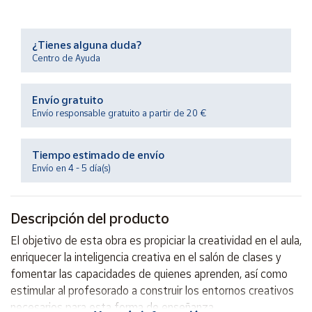
Productos
Solidarios
¿Tienes alguna duda?
Centro de Ayuda
Ayuda
Envío gratuito
Centro
de ayuda
Envío responsable gratuito a partir de 20 €
Contacto
Tiempo estimado de envío
Envío en 4 - 5 día(s)
Vendedores
Descripción del producto
Mapa de
vendedores
El objetivo de esta obra es propiciar la creatividad en el aula,
Hazte
enriquecer la inteligencia creativa en el salón de clases y
vendedor
fomentar las capacidades de quienes aprenden, así como
Área
estimular al profesorado a construir los entornos creativos
vendedor
necesarios para esta forma de enseñanza.