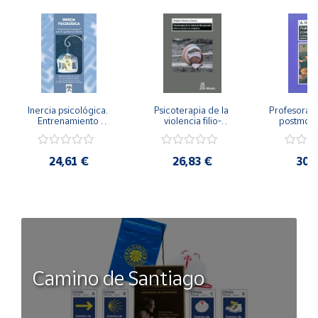
Inercia psicológica. 
Psicoterapia de la 
Profesorado,
Entrenamiento 
violencia filio-
postmode
Emocional para la 
parental. Entre el 
Cambian los
Igualdad de Género.
secreto y la 
cambi
vergüenza.
profes
24,61 €
26,83 €
30,
Camino de Santiago