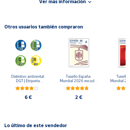
Ver más información
Autor: Julián Betancourt Morejón
Cuenta
Editorial: Trillas
ISBN: 9786071747174
Otros usuarios también compraron
Área
Idioma: Español
cliente
Ubicación
Península
y
Distintivo ambiental 
Tusello España 
Tusello 
Baleares
DGT | Etiqueta 
Mundial 2026 escudo 
Mundial 20
ambiental oficial
blanco
ro
Canarias,
Ceuta y
6 €
2 €
2
Melilla
Lo último de este vendedor