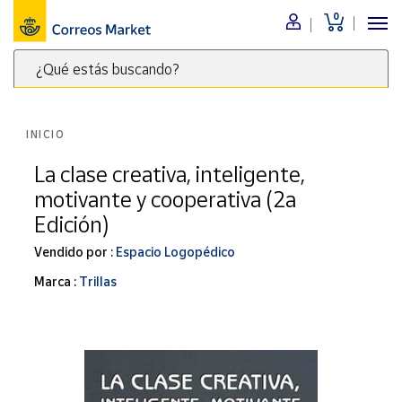
0
Menú
¿Qué estás buscando?
Nuestro
catálogo
Escribe
palabras
INICIO
clave
Alimentación
para
La clase creativa, inteligente,
Bebidas
buscar
motivante y cooperativa (2a
Ocio y cultura
productos
Edición)
en
Juguetes y
juegos
Correos
Vendido por :
Espacio Logopédico
Market
Libros y
Marca :
Trillas
.
revistas
Merchandising
y regalos
Tienda de
Correos