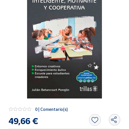
Artesanía
Oficina y
Papelería
Para Canarias,
Ceuta y Melilla
Más
populares
Bono
Cultural
Nuestros
vendedores
Las
novedades
0 | Comentario(s)
de Correos
Market
49,66 €