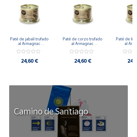
Paté de jabalí trufado 
Paté de corzo trufado 
Paté de lieb
al Armagnac 
al Armagnac 
al Arm
Botularium - 135 g
Botularium - 135 g
Botulariu
24,60 €
24,60 €
24,
Camino de Santiago