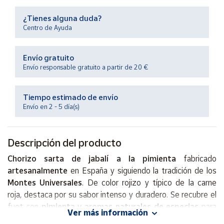
Productos
Solidarios
¿Tienes alguna duda?
Centro de Ayuda
Ayuda
Envío gratuito
Envío responsable gratuito a partir de 20 €
Centro
de ayuda
Tiempo estimado de envío
Contacto
Envío en 2 - 5 día(s)
Vendedores
Descripción del producto
Mapa de
Chorizo sarta de jabalí a la pimienta
fabricado
vendedores
artesanalmente
en España y siguiendo la tradición de los
Hazte
Montes Universales
. De color rojizo y típico de la carne
vendedor
roja, destaca por su sabor intenso y duradero. Se recubre el
fuet con
pimienta y aromas naturales de especias
para
Área
Ver más información
vendedor
añadirle un toque picante sutil y un sabor diferente y