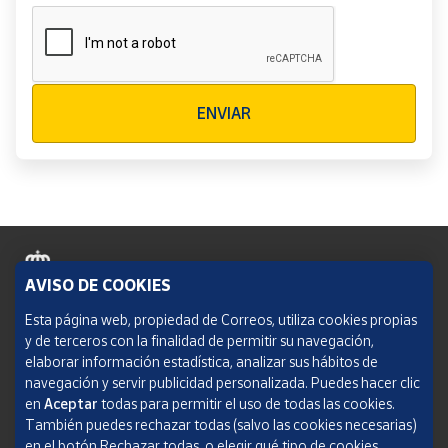
Verificación reCAPTCHA
ENVIAR
AVISO DE COOKIES
Política de cookies
Esta página web, propiedad de Correos, utiliza cookies propias
y de terceros con la finalidad de permitir su navegación,
Aviso legal
elaborar información estadística, analizar sus hábitos de
navegación y servir publicidad personalizada. Puedes hacer clic
Condiciones del servicio
en
Aceptar
todas para permitir el uso de todas las cookies.
También puedes rechazar todas (salvo las cookies necesarias)
Política de Privacidad Web
en el botón Rechazar todas, o elegir qué tipo de cookies