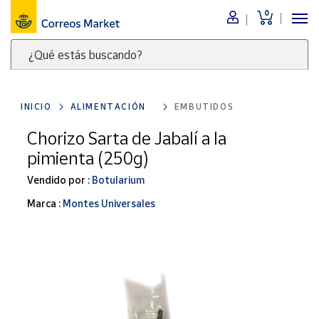
0
Menú
¿Qué estás buscando?
Nuestro
catálogo
Escribe
palabras
INICIO
ALIMENTACIÓN
EMBUTIDOS
clave
Alimentación
para
Chorizo Sarta de Jabalí a la
Bebidas
buscar
pimienta (250g)
Ocio y cultura
productos
en
Vendido por :
Botularium
Juguetes y
juegos
Correos
Marca :
Montes Universales
Market
Libros y
.
revistas
Merchandising
y regalos
Tienda de
Correos