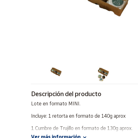
Artesanía
Oficina y
Papelería
Para Canarias,
Ceuta y Melilla
Más
populares
Bono
Cultural
Descripción del producto
Nuestros
vendedores
Lote en formato MINI.
Las
novedades
Incluye: 1 retorta en formato de 140g aprox
de Correos
Market
1 Cumbre de Trujillo en formato de 130g aprox.
Ver más información