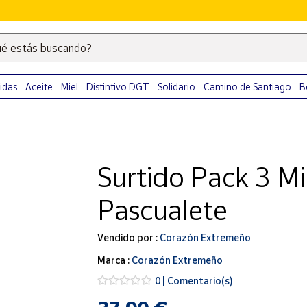
é estás buscando?
Escribe
palabras
clave
idas
Aceite
Miel
Distintivo DGT
Solidario
Camino de Santiago
B
para
buscar
productos
en
Surtido Pack 3 Mi
Correos
Market
Pascualete
.
Vendido por :
Corazón Extremeño
Marca :
Corazón Extremeño
0 | Comentario(s)