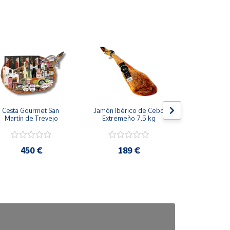
Cesta Gourmet San 
Jamón Ibérico de Cebo 
Morcilla P
Martín de Trevejo
Extremeño 7,5 kg
Extre
450 €
189 €
11,5