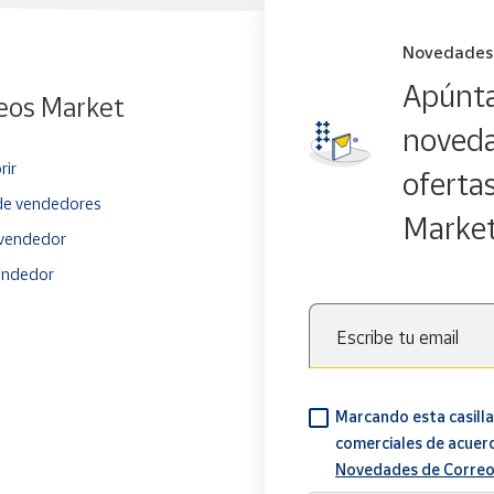
Novedades
Apúnta
eos Market
noveda
rir
oferta
e vendedores
Marke
vendedor
endedor
Escribe tu email
Marcando esta casilla
comerciales de acuer
Novedades de Correo