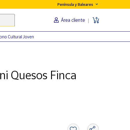
Península y Baleares
0
Área cliente
ono Cultural Joven
ni Quesos Finca