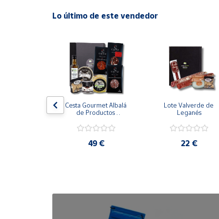
Lo último de este vendedor
Cuenta
Área
cliente
Ubicación
alo Navidad 
Cesta Gourmet Albalá 
Lote Valverde de 
urmet Las 
de Productos 
Leganés
Península
ruces
Extremeños
y
Baleares
9 €
49 €
22 €
Canarias,
Ceuta y
Melilla