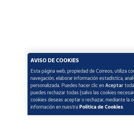
AVISO DE COOKIES
Esta página web, propiedad de Correos, utiliza coo
navegación, elaborar información estadística, anal
personalizada. Puedes hacer clic en
Aceptar
todas
puedes rechazar todas (salvo las cookies necesari
cookies deseas aceptar o rechazar, mediante la 
información en nuestra
Política de Cookies
.