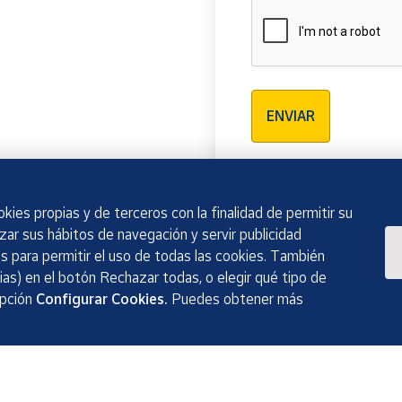
Verificación reCAPTCH
ENVIAR
kies propias y de terceros con la finalidad de permitir su
izar sus hábitos de navegación y servir publicidad
 para permitir el uso de todas las cookies. También
as) en el botón Rechazar todas, o elegir qué tipo de
opción
Configurar Cookies.
Puedes obtener más