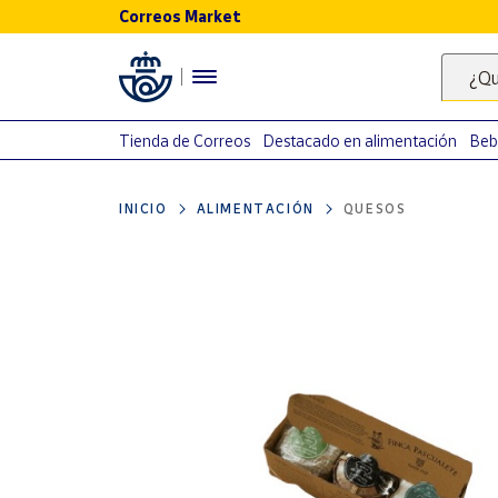
Correos Market
Menú
¿Qu
Nuestro
catálogo
Tienda de Correos
Destacado en alimentación
Beb
Alimentación
INICIO
ALIMENTACIÓN
QUESOS
Bebidas
Ocio y cultura
Juguetes y
juegos
Libros y
revistas
Merchandising
y regalos
Tienda de
Correos