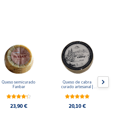
Queso semicurado 
Queso de cabra 
Surtido Min
Fanbar
curado artesanal | 
Crema de M
Collados Quesería
23,90 €
20,10 €
26