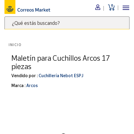
0
Menú
¿Qué estás buscando?
Nuestro
catálogo
Escribe
palabras
INICIO
clave
Alimentación
para
Maletín para Cuchillos Arcos 17
Bebidas
buscar
piezas
Ocio y cultura
productos
en
Vendido por :
Cuchillería Nebot ESPJ
Juguetes y
juegos
Correos
Marca :
Arcos
Market
Libros y
.
revistas
Merchandising
y regalos
Tienda de
Correos