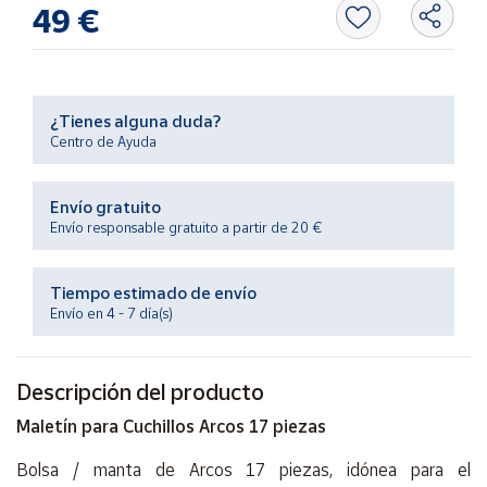
Productos
49 €
Solidarios
Ayuda
¿Tienes alguna duda?
Centro de Ayuda
Centro
de ayuda
Envío gratuito
Contacto
Envío responsable gratuito a partir de 20 €
Vendedores
Tiempo estimado de envío
Envío en 4 - 7 día(s)
Mapa de
vendedores
Descripción del producto
Hazte
vendedor
Maletín para Cuchillos Arcos 17 piezas
Área
Bolsa / manta de Arcos 17 piezas, idónea para el
vendedor