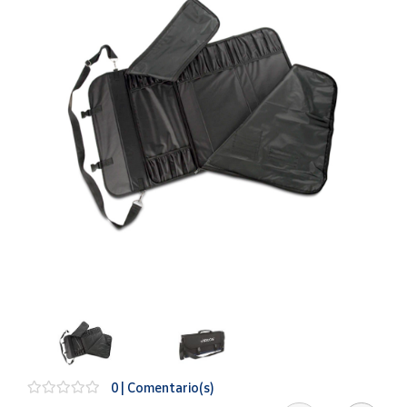
Artesanía
Oficina y
Papelería
Para Canarias,
Ceuta y Melilla
Más
populares
Bono
Cultural
Nuestros
vendedores
Las
novedades
de Correos
Market
0 | Comentario(s)