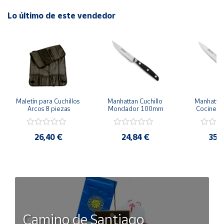
Lo último de este vendedor
Maletín para Cuchillos 
Manhattan Cuchillo 
Manhattan 
Arcos 8 piezas
Mondador 100mm
Cociner
26,40 €
24,84 €
35,
Camino de Santiago