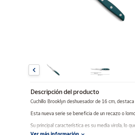
Artesanía
Oficina y
Papelería
Para Canarias,
Ceuta y Melilla
Más
populares
Bono
Cultural
Descripción del producto
Nuestros
vendedores
Cuchillo Brooklyn deshuesador de 16 cm, destaca p
Las
novedades
Esta nueva serie se beneficia de un recazo o lomo 
de Correos
Market
Su principal característica es su media virola, lo q
temperaturas elevadas. Destaca por su mango co
Ver más información