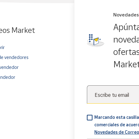
Novedades
Apúnta
eos Market
noveda
rir
oferta
e vendedores
Marke
vendedor
endedor
Escribe tu email
Marcando esta casilla
comerciales de acuer
Novedades de Correo