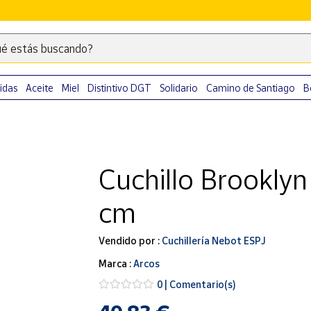
é estás buscando?
Escribe
palabras
clave
idas
Aceite
Miel
Distintivo DGT
Solidario
Camino de Santiago
B
para
buscar
productos
en
Cuchillo Brookly
Correos
Market
cm
.
Vendido por :
Cuchillería Nebot ESPJ
Marca :
Arcos
0 | Comentario(s)