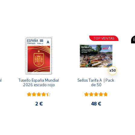
embrados de acero inoxidable.
 cm:
TOP VENTAS
B
®
x50
 
Tusello España Mundial 
Sellos Tarifa A  | Pack 
2026 escudo rojo
de 50
2 €
48 €