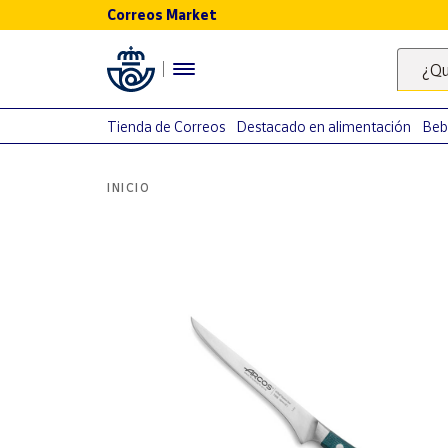
Correos Market
Menú
¿Qu
Nuestro
catálogo
Tienda de Correos
Destacado en alimentación
Beb
Alimentación
INICIO
Bebidas
Ocio y cultura
Juguetes y
juegos
Libros y
revistas
Merchandising
y regalos
Tienda de
Correos