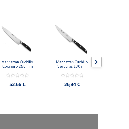
Manhattan Cuchillo 
Manhattan Cuchillo 
Manhattan 
Cocinero 250 mm
Verduras 130 mm
Panero 
52,66 €
26,34 €
35,1