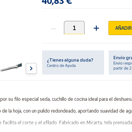
40,83 €
AÑADIR
Unidades
Envío gr
¿Tienes alguna duda?
Envío resp
Centro de Ayuda
partir de 
or su filo especial seda, cuchillo de cocina ideal para el deshue
de la hoja, con un pulido redondeado, aportando suavidad de agar
ue facilita el corte y el afilado. Fabricado en Micarta, tela prensad
n trama en tonos azulados.