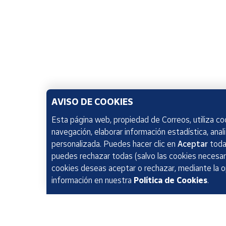
AVISO DE COOKIES
Esta página web, propiedad de Correos, utiliza coo
navegación, elaborar información estadística, anal
personalizada. Puedes hacer clic en
Aceptar
todas
puedes rechazar todas (salvo las cookies necesari
cookies deseas aceptar o rechazar, mediante la 
información en nuestra
Política de Cookies
.