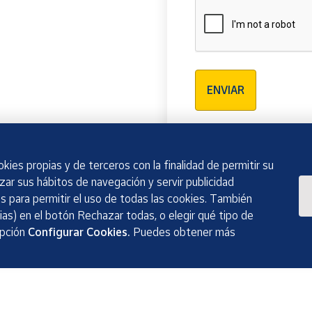
Verificación reCAPTCH
ENVIAR
kies propias y de terceros con la finalidad de permitir su
izar sus hábitos de navegación y servir publicidad
 para permitir el uso de todas las cookies. También
as) en el botón Rechazar todas, o elegir qué tipo de
opción
Configurar Cookies.
Puedes obtener más