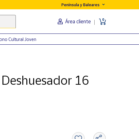
Península y Baleares
0
Área cliente
ono Cultural Joven
n Deshuesador 16