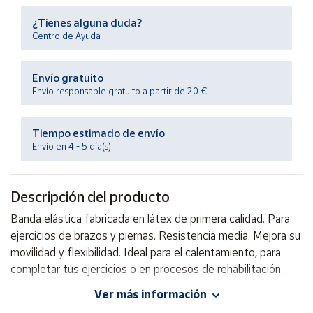
Productos
Solidarios
¿Tienes alguna duda?
Centro de Ayuda
Ayuda
Envío gratuito
Envío responsable gratuito a partir de 20 €
Centro
de ayuda
Tiempo estimado de envío
Contacto
Envío en 4 - 5 día(s)
Vendedores
Descripción del producto
Banda elástica fabricada en látex de primera calidad. Para
Mapa de
vendedores
ejercicios de brazos y piernas. Resistencia media. Mejora su
movilidad y flexibilidad. Ideal para el calentamiento, para
Hazte
vendedor
completar tus ejercicios o en procesos de rehabilitación.
Área
Ver más información
vendedor