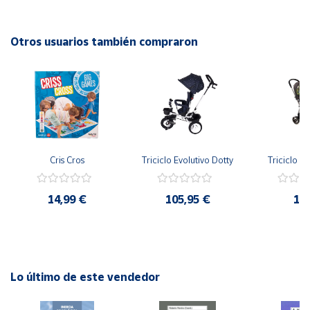
EAN: 8421941916458
Cuenta
Otros usuarios también compraron
Área
cliente
Ubicación
Cris Cros
Triciclo Evolutivo Dotty
Triciclo Ve
Península
y
Baleares
14,99 €
105,95 €
12
Canarias,
Ceuta y
Melilla
Lo último de este vendedor