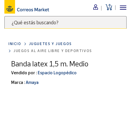
0
Menú
¿Qué estás buscando?
Nuestro
catálogo
Escribe
palabras
INICIO
JUGUETES Y JUEGOS
clave
Alimentación
JUEGOS AL AIRE LIBRE Y DEPORTIVOS
para
Bebidas
buscar
Banda latex 1,5 m. Medio
Ocio y cultura
productos
Vendido por :
Espacio Logopédico
en
Juguetes y
juegos
Correos
Marca :
Amaya
Market
Libros y
.
revistas
Merchandising
y regalos
Tienda de
Correos