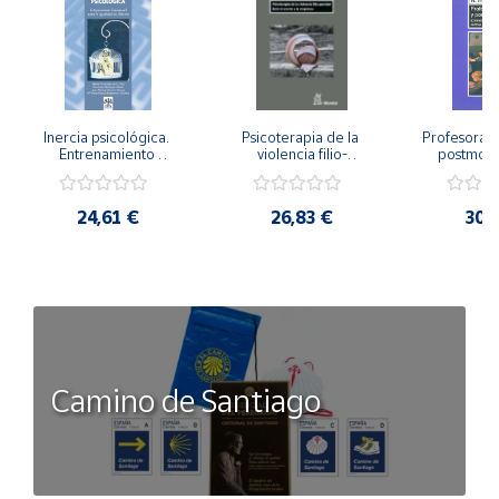
Inercia psicológica. 
Psicoterapia de la 
Profesorado,
Entrenamiento 
violencia filio-
postmode
Emocional para la 
parental. Entre el 
Cambian los
Igualdad de Género.
secreto y la 
cambi
vergüenza.
profes
24,61 €
26,83 €
30,
Camino de Santiago