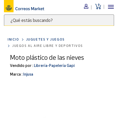
0
Menú
¿Qué estás buscando?
Nuestro
catálogo
Escribe
palabras
INICIO
JUGUETES Y JUEGOS
clave
Alimentación
JUEGOS AL AIRE LIBRE Y DEPORTIVOS
para
Bebidas
buscar
Moto plástico de las nieves
Ocio y cultura
productos
Vendido por :
Librería-Papelería Gapi
en
Juguetes y
juegos
Correos
Marca :
Injusa
Market
Libros y
.
revistas
Merchandising
y regalos
Tienda de
Correos