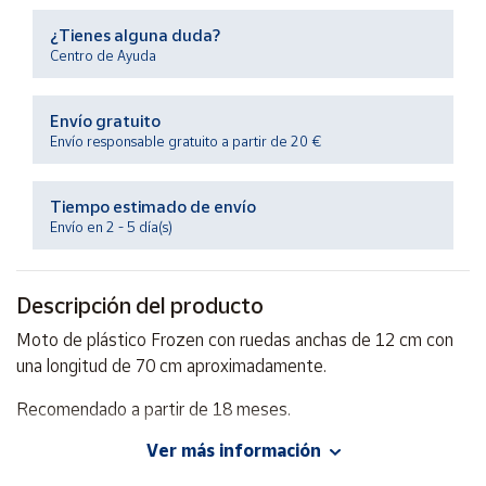
Productos
Solidarios
¿Tienes alguna duda?
Centro de Ayuda
Ayuda
Envío gratuito
Envío responsable gratuito a partir de 20 €
Centro
de ayuda
Tiempo estimado de envío
Contacto
Envío en 2 - 5 día(s)
Vendedores
Descripción del producto
Moto de plástico Frozen con ruedas anchas de 12 cm con
Mapa de
vendedores
una longitud de 70 cm aproximadamente.
Hazte
Recomendado a partir de 18 meses.
vendedor
Ver más información
Área
vendedor