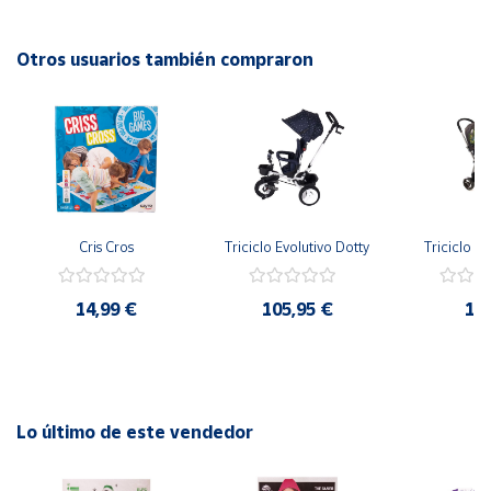
Cuenta
Otros usuarios también compraron
Área
cliente
Ubicación
Cris Cros
Triciclo Evolutivo Dotty
Triciclo Ve
Península
y
Baleares
14,99 €
105,95 €
12
Canarias,
Ceuta y
Melilla
Lo último de este vendedor