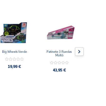
Big Wheels Verde
Patinete 3 Ruedas 
Patines
Moltó
19,99 €
36,9
43,95 €