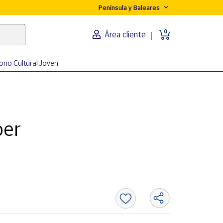
Península y Baleares
0
Área cliente
ono Cultural Joven
ber