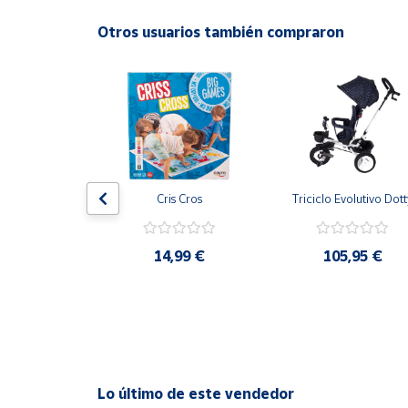
Productos
Solidarios
Otros usuarios también compraron
Ayuda
Centro
de ayuda
Contacto
o Infantil 
Cris Cros
Triciclo Evolutivo Dott
 Baby Plus 
Rosa Feber
Vendedores
14,99 €
105,95 €
,99 €
Mapa de
vendedores
Hazte
vendedor
Área
Lo último de este vendedor
vendedor