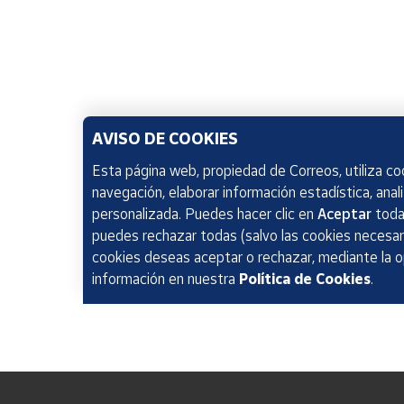
AVISO DE COOKIES
Esta página web, propiedad de Correos, utiliza coo
navegación, elaborar información estadística, anal
personalizada. Puedes hacer clic en
Aceptar
todas
puedes rechazar todas (salvo las cookies necesari
cookies deseas aceptar o rechazar, mediante la 
información en nuestra
Política de Cookies
.