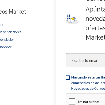
Apúnta
eos Market
noveda
rir
oferta
e vendedores
Marke
vendedor
endedor
Escribe tu email
Marcando esta casilla
comerciales de acuer
Novedades de Correo