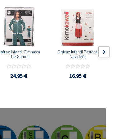
isfraz Infantil Gimnasta 
Disfraz Infantil Pastora 
Disfraz Infan
The Gamer
Navideña
Azu
24,95 €
16,95 €
16,9