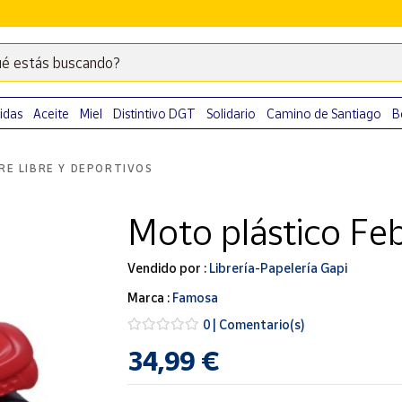
é estás buscando?
Escribe
palabras
clave
idas
Aceite
Miel
Distintivo DGT
Solidario
Camino de Santiago
B
para
buscar
RE LIBRE Y DEPORTIVOS
productos
en
Moto plástico Fe
Correos
Market
.
Vendido por :
Librería-Papelería Gapi
Marca :
Famosa
0 | Comentario(s)
34,99 €