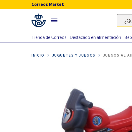
Correos Market
Menú
¿Qu
Nuestro
catálogo
Tienda de Correos
Destacado en alimentación
Beb
Alimentación
INICIO
JUGUETES Y JUEGOS
JUEGOS AL AI
Bebidas
Ocio y cultura
Juguetes y
juegos
Libros y
revistas
Merchandising
y regalos
Tienda de
Correos