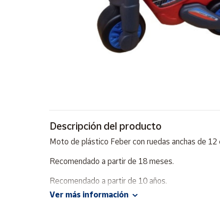
Artesanía
Oficina y
Papelería
Para Canarias,
Ceuta y Melilla
Más
populares
Bono
Descripción del producto
Cultural
Moto de plástico Feber con ruedas anchas de 12
Nuestros
vendedores
Recomendado a partir de 18 meses.
Las
Recomendado a partir de 10 años.
novedades
de Correos
Ver más información
Market