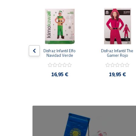
Cuenta
Área
cliente
antil Gato con 
Disfraz Infantil Elfo 
Disfraz Infantil The 
Ubicación
otas
Navidad Verde
Gamer Rojo
Península
,95 €
16,95 €
19,95 €
y
Baleares
Canarias,
Ceuta y
Melilla