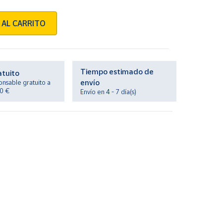
 AL CARRITO
Tiempo estimado de
atuito
envío
onsable gratuito a
20 €
Envío en 4 - 7 día(s)