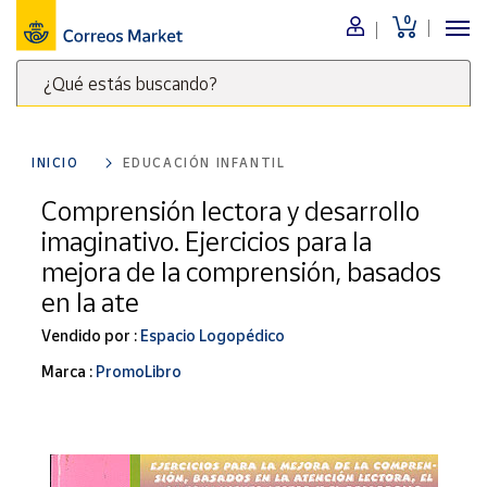
0
Menú
¿Qué estás buscando?
Nuestro
catálogo
Escribe
palabras
INICIO
EDUCACIÓN INFANTIL
clave
Alimentación
para
Comprensión lectora y desarrollo
Bebidas
buscar
imaginativo. Ejercicios para la
Ocio y cultura
productos
mejora de la comprensión, basados
en
Juguetes y
en la ate
juegos
Correos
Market
Libros y
Vendido por :
Espacio Logopédico
.
revistas
Marca :
PromoLibro
Merchandising
y regalos
Tienda de
Correos