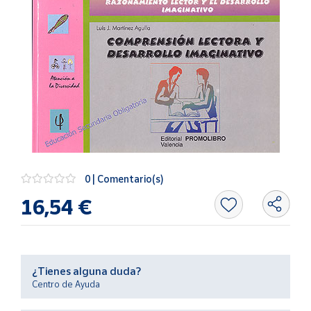
Artesanía
Oficina y
Papelería
Para Canarias,
Ceuta y Melilla
Más
populares
Bono
0 | Comentario(s)
Cultural
16,54 €
Nuestros
vendedores
Las
novedades
de Correos
¿Tienes alguna duda?
Market
Centro de Ayuda