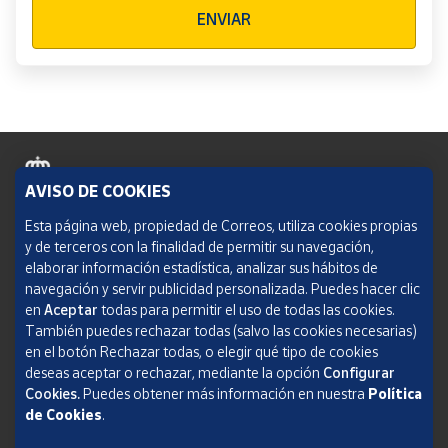
Verificación reCAPTCHA
ENVIAR
AVISO DE COOKIES
Política de cookies
Esta página web, propiedad de Correos, utiliza cookies propias
y de terceros con la finalidad de permitir su navegación,
Aviso legal
elaborar información estadística, analizar sus hábitos de
navegación y servir publicidad personalizada. Puedes hacer clic
Condiciones del servicio
en
Aceptar
todas para permitir el uso de todas las cookies.
También puedes rechazar todas (salvo las cookies necesarias)
Política de Privacidad Web
en el botón Rechazar todas, o elegir qué tipo de cookies
deseas aceptar o rechazar, mediante la opción
Configurar
Informe de transparencia
Cookies.
Puedes obtener más información en nuestra
Política
de Cookies
.
SOCIEDAD ESTATAL CORREOS Y TELÉGRAFOS, S.A., S.M.E. Todos los derechos
reservados.