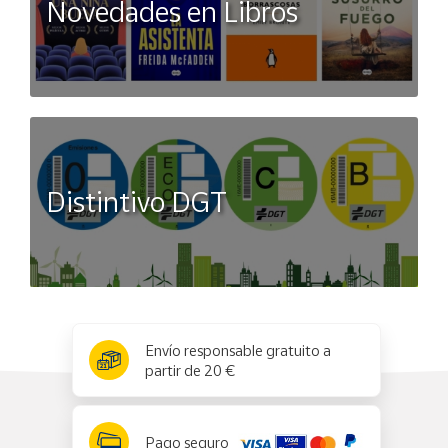
Novedades en Libros
Distintivo DGT
x
✕
Envío responsable gratuito a
partir de 20 €
Pago seguro