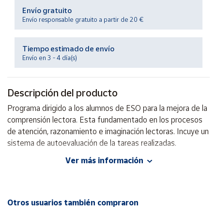
Productos
Envío gratuito
Solidarios
Envío responsable gratuito a partir de 20 €
Ayuda
Tiempo estimado de envío
Envío en 3 - 4 día(s)
Centro
de ayuda
Descripción del producto
Contacto
Programa dirigido a los alumnos de ESO para la mejora de la
comprensión lectora. Esta fundamentado en los procesos
Vendedores
de atención, razonamiento e imaginación lectoras. Incuye un
sistema de autoevaluación de la tareas realizadas.
Mapa de
Ver más información
vendedores
Autor: Luís J. Martínez Agulla
Hazte
Editorial: PromoLibro
vendedor
ISBN: 9788479863920
Idioma: Español
Área
Otros usuarios también compraron
vendedor