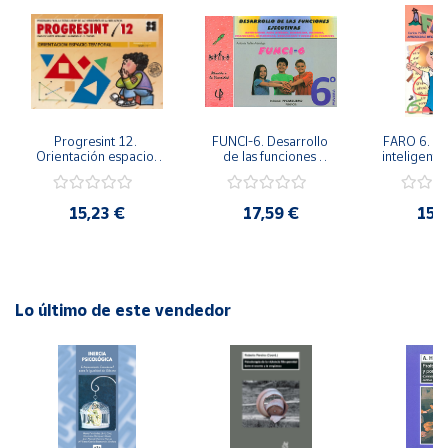
Cuenta
Área
cliente
Progresint 12. 
FUNCI-6. Desarrollo 
FARO 6. Ap
Orientación espacio-
de las funciones 
inteligente 
temporal
ejecutivas. 6º de 
en la esc
Ubicación
Primaria.
Prima
15,23 €
17,59 €
15,
Península
y
Baleares
Canarias,
Lo último de este vendedor
Ceuta y
Melilla