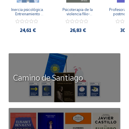
Inercia psicológica. 
Psicoterapia de la 
Profesorado,
Entrenamiento 
violencia filio-
postmode
Emocional para la 
parental. Entre el 
Cambian los
Igualdad de Género.
secreto y la 
cambi
vergüenza.
profes
24,61 €
26,83 €
30,
Camino de Santiago