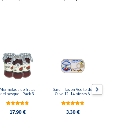
 ideal para tomar caliente, acompañado de arroz
Oferta
Mermelada de frutas 
Sardinillas en Aceite de 
Gamo estofad
del bosque - Pack 3 
Oliva 12-14 piezas A 
lento (
botes 400 g
Churrusquiña
17,90 €
3,30 €
24,95 €