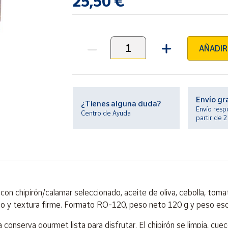
25,50 €
AÑADIR
Unidades
Envío gr
¿Tienes alguna duda?
Envío resp
Centro de Ayuda
partir de 
on chipirón/calamar seleccionado, aceite de oliva, cebolla, tomat
nso y textura firme. Formato RO-120, peso neto 120 g y peso esc
conserva gourmet lista para disfrutar. El chipirón se limpia, cue