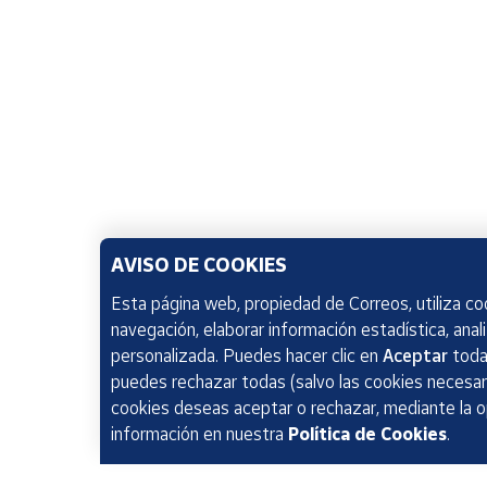
AVISO DE COOKIES
Esta página web, propiedad de Correos, utiliza coo
navegación, elaborar información estadística, anal
personalizada. Puedes hacer clic en
Aceptar
todas
puedes rechazar todas (salvo las cookies necesari
cookies deseas aceptar o rechazar, mediante la 
información en nuestra
Política de Cookies
.