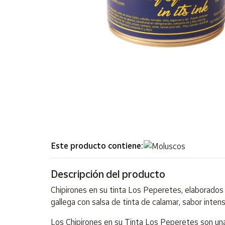
Artesanía
Oficina y
Papelería
Para Canarias,
Ceuta y Melilla
Más
populares
Bono
Cultural
Este producto contiene:
Nuestros
vendedores
Descripción del producto
Las
novedades
Chipirones en su tinta Los Peperetes, elaborados c
de Correos
gallega con salsa de tinta de calamar, sabor inte
Market
Los Chipirones en su Tinta Los Peperetes son una 