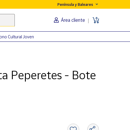
Península y Baleares
0
Área cliente
ono Cultural Joven
nta Peperetes - Bote