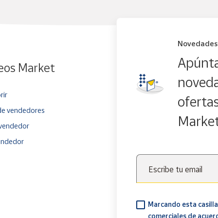
Novedades
Apúnta
eos Market
noveda
rir
oferta
e vendedores
Marke
vendedor
endedor
Escribe tu email
Marcando esta casilla
comerciales de acuer