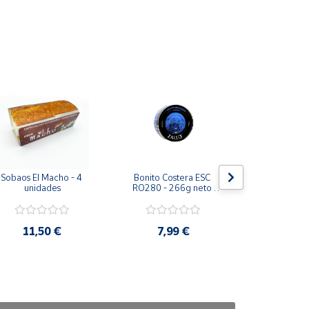
Sobaos El Macho - 4 
Bonito Costera ESC 
Lomos Bonit
unidades
RO280 - 266g neto 
Zallo - Tar
175g escurrido
neto y 150
escur
11,50 €
7,99 €
8,9