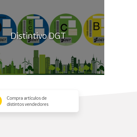
 Una vez abierto, mantener refrigerado y consumir
Distintivo DGT
banada de pan. También perfecto como tapa,
Compra artículos de
distintos vendedores