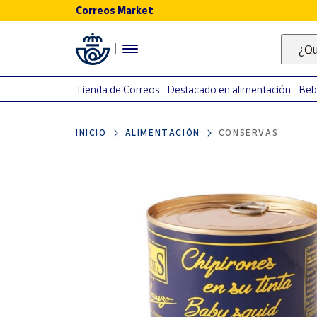
Correos Market
Menú
¿Qu
Nuestro
catálogo
Tienda de Correos
Destacado en alimentación
Beb
Alimentación
INICIO
ALIMENTACIÓN
CONSERVAS
Bebidas
Ocio y cultura
Juguetes y
juegos
Libros y
revistas
Merchandising
y regalos
Tienda de
Correos