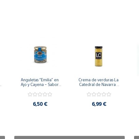
Anguletas “Emilia” en 
Crema de verduras La 
 
Ajo y Cayena – Sabor 
Catedral de Navarra - 
del Mar Tarro 220 g
Tarro 590g
6,50 €
6,99 €
s.