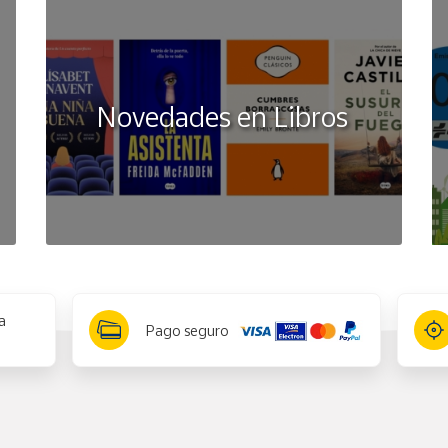
 o abolladuras que puedan afectar a la hermeticidad del envase.
Novedades en Libros
ara acompañar con arroz blanco, patatas cocidas o una buena re
es en Vilagarcía de Arousa, Pontevedra, Galicia.
a
Pago seguro