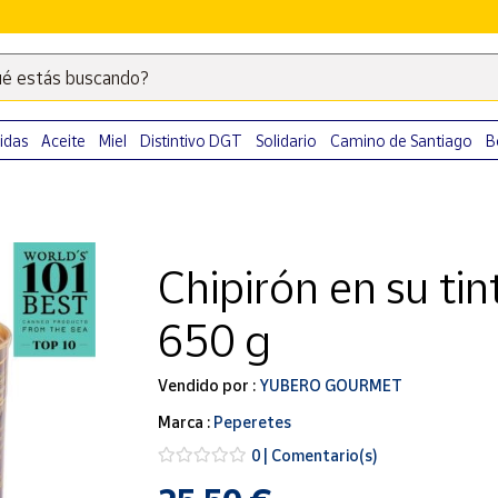
é estás buscando?
Escribe
palabras
clave
idas
Aceite
Miel
Distintivo DGT
Solidario
Camino de Santiago
B
para
buscar
productos
en
Chipirón en su ti
Correos
Market
650 g
.
Vendido por :
YUBERO GOURMET
Marca :
Peperetes
0 | Comentario(s)