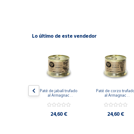
Cuenta
Área
Lo último de este vendedor
cliente
Ubicación
Península
y
x5
Baleares
titas minibar 
Paté de jabalí trufado 
Paté de corzo trufado
Canarias,
ante Picante 
al Armagnac 
al Armagnac 
Ceuta y
ipas Peladas 
Botularium - 135 g
Botularium - 135 g
Melilla
as 5x55 g
,90 €
24,60 €
24,60 €