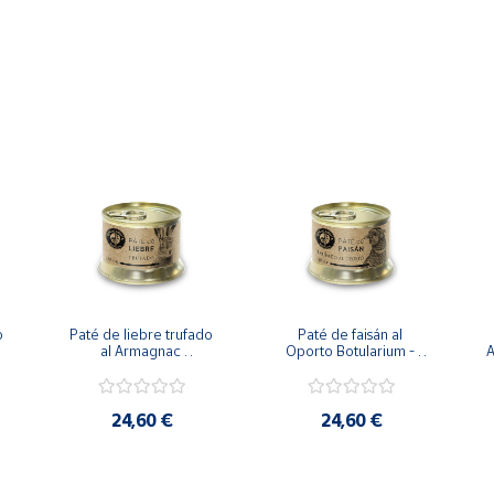
 
Paté de liebre trufado 
Paté de faisán al 
al Armagnac 
Oporto Botularium - 
A
Botularium - 135 g
125 g
24,60 €
24,60 €