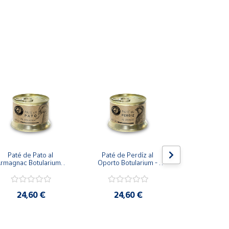
Paté de Pato al 
Paté de Perdíz al 
Almendras t
rmagnac Botularium - 
Oporto Botularium - 
Pack de 10 
125 g
125 g
mini
24,60 €
24,60 €
29,6