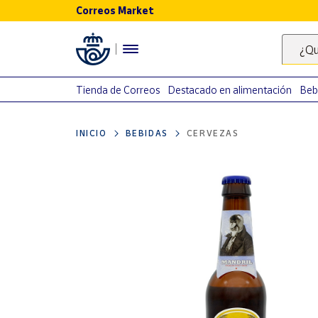
Correos Market
Menú
¿Qu
Nuestro
catálogo
Tienda de Correos
Destacado en alimentación
Beb
Alimentación
INICIO
BEBIDAS
CERVEZAS
Bebidas
Ocio y cultura
Juguetes y
juegos
Libros y
revistas
Merchandising
y regalos
Tienda de
Correos