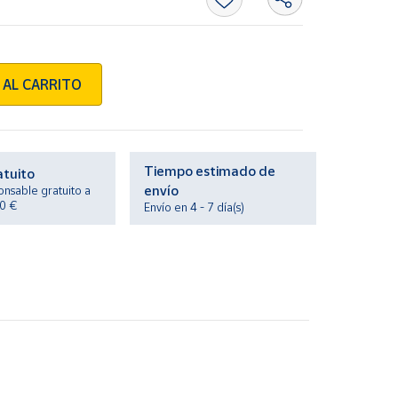
 AL CARRITO
Tiempo estimado de
atuito
envío
onsable gratuito a
20 €
Envío en 4 - 7 día(s)