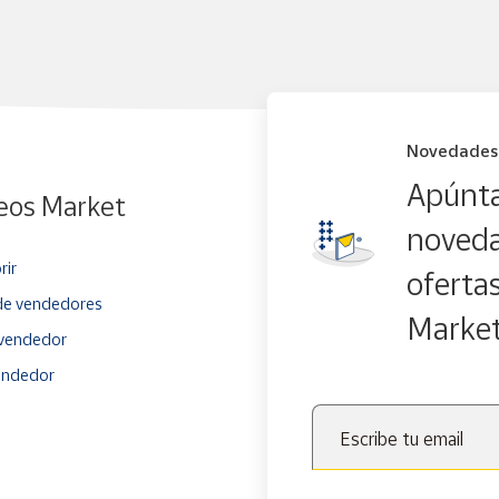
Novedades
Apúnta
eos Market
noveda
rir
oferta
e vendedores
Marke
vendedor
endedor
Escribe tu email