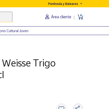
Península y Baleares
0
Área cliente
ono Cultural Joven
 Weisse Trigo
cl