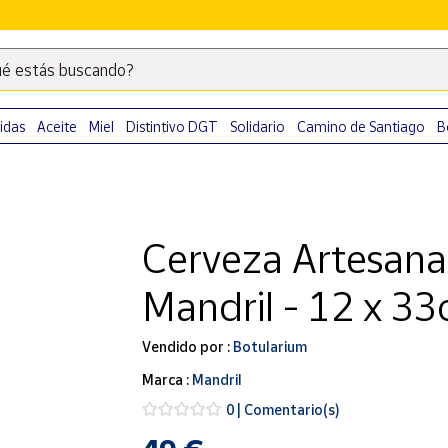
é estás buscando?
Escribe
palabras
clave
idas
Aceite
Miel
Distintivo DGT
Solidario
Camino de Santiago
B
para
buscar
productos
en
Cerveza Artesana
Correos
Market
Mandril - 12 x 33
.
Vendido por :
Botularium
Marca :
Mandril
0 | Comentario(s)