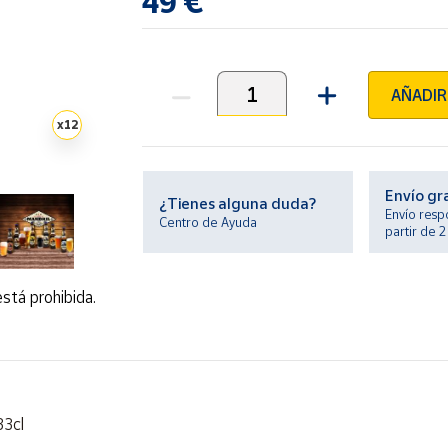
49 €
AÑADIR
Unidades
x
12
Envío gr
¿Tienes alguna duda?
Envío resp
Centro de Ayuda
partir de 
stá prohibida.
33cl