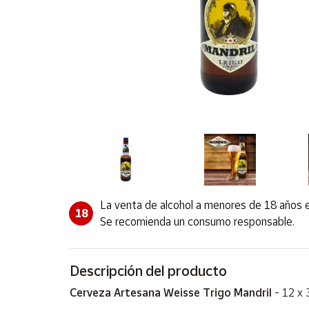
Artesanía
Oficina y
Papelería
Para Canarias,
Ceuta y Melilla
Más
populares
Bono
Cultural
La venta de alcohol a menores de 18 años e
Nuestros
18
vendedores
Se recomienda un consumo responsable.
Las
novedades
de Correos
Descripción del producto
Market
Cerveza Artesana Weisse Trigo Mandril
- 12 x 