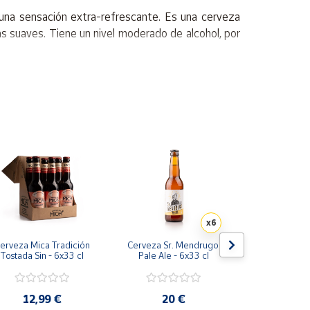
una sensación extra-refrescante. Es una cerveza
as suaves. Tiene un nivel moderado de alcohol, por
 alejada de la luz solar.
es como el magnesio, el silicio y el fósforo, que
peratura óptima de entre 8 y 12ºC.
x6
erveza Mica Tradición 
Cerveza Sr. Mendrugo 
Cerveza Sr.
Tostada Sin - 6x33 cl
Pale Ale - 6x33 cl
Pilsen - 
12,99 €
20 €
20