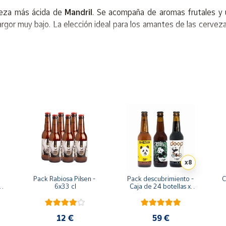
veza más ácida de
Mandril
. Se acompaña de aromas frutales y 
argor muy bajo. La elección ideal para los amantes de las cervez
fabricación y se recomienda conservarla en un lugar fresco y seco,
ntes, su alto contenido en vitamina B, ácido fólico y mineral
mbas y mariscos frescos. Se recomienda servirla fría, a una tem
cebada, lúpulo y levadura.
x8
Pack Rabiosa Pilsen - 
Pack descubrimiento - 
C
+ 
6x33 cl
Caja de 24 botellas x 
 
33cl
12 €
59 €