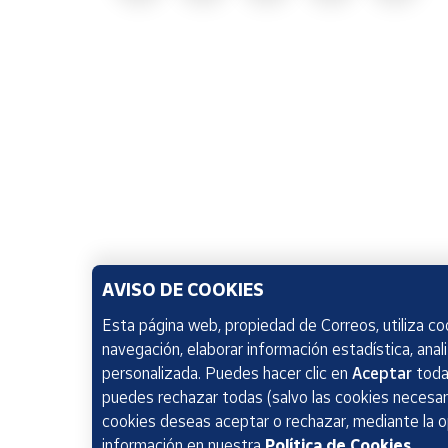
AVISO DE COOKIES
Esta página web, propiedad de Correos, utiliza coo
navegación, elaborar información estadística, anal
personalizada. Puedes hacer clic en
Aceptar
todas
puedes rechazar todas (salvo las cookies necesari
cookies deseas aceptar o rechazar, mediante la 
información en nuestra
Política de Cookies
.