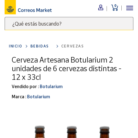
0
Menú
¿Qué estás buscando?
Nuestro
catálogo
Escribe
palabras
INICIO
BEBIDAS
CERVEZAS
clave
Alimentación
para
Cerveza Artesana Botularium 2
Bebidas
buscar
unidades de 6 cervezas distintas -
Ocio y cultura
productos
12 x 33cl
en
Juguetes y
juegos
Correos
Vendido por :
Botularium
Market
Libros y
Marca :
Botularium
.
revistas
Merchandising
y regalos
Tienda de
Correos