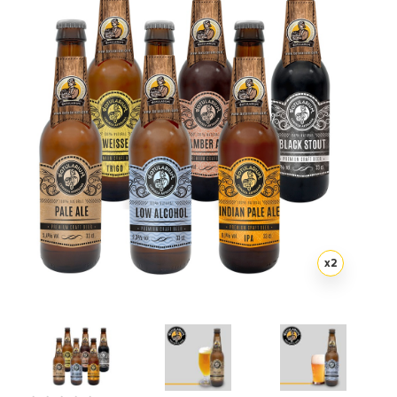
Artesanía
Oficina y
Papelería
Para Canarias,
Ceuta y Melilla
Más
populares
Bono
Cultural
x
2
Nuestros
vendedores
Las
novedades
de Correos
Market