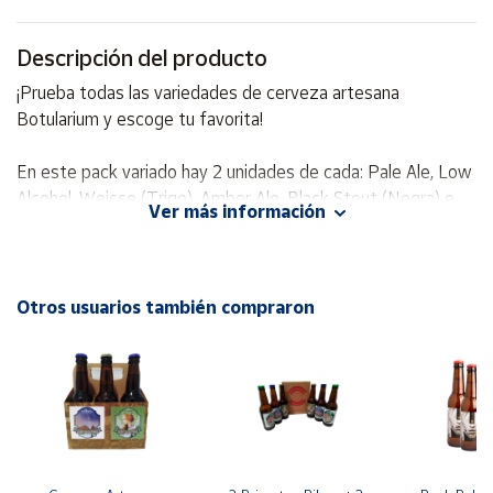
Cuenta
Descripción del producto
¡Prueba todas las variedades de cerveza artesana
Área
Botularium y escoge tu favorita!
cliente
En este pack variado hay 2 unidades de cada: Pale Ale, Low
Alcohol, Weisse (Trigo), Amber Ale, Black Stout (Negra) e
Ubicación
Ver más información
Indian Pale Ale (IPA).
Península
PALE ALE
y
Baleares
La cerveza artesana Pale Ale de Botularium es una cerveza
Otros usuarios también compraron
rubia de alta fermentación, con un sabor menos amargo y
Canarias,
más cuerpo. Se usa un tipo de malta clara (en inglés pale
Ceuta y
Melilla
malt), que le da el nombre a esta variedad.
Datos
Ingredientes: Agua, malta de cebada, lúpulo, levadura,