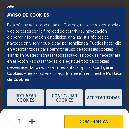
AVISO DE COOKIES
Política de cookies
Esta página web, propiedad de Correos, utiliza cookies propias
y de terceros con la finalidad de permitir su navegación,
Aviso legal
elaborar información estadística, analizar sus hábitos de
navegación y servir publicidad personalizada. Puedes hacer clic
Condiciones del servicio
en
Aceptar
todas para permitir el uso de todas las cookies.
También puedes rechazar todas (salvo las cookies necesarias)
Política de Privacidad Web
en el botón Rechazar todas, o elegir qué tipo de cookies
deseas aceptar o rechazar, mediante la opción
Configurar
Informe de transparencia
Cookies.
Puedes obtener más información en nuestra
Política
de Cookies
.
SOCIEDAD ESTATAL CORREOS Y TELÉGRAFOS, S.A., S.M.E. Todos los derechos
reservados.
RECHAZAR
CONFIGURAR
ACEPTAR TODAS
COOKIES
COOKIES
COMPRAR YA
Unidades