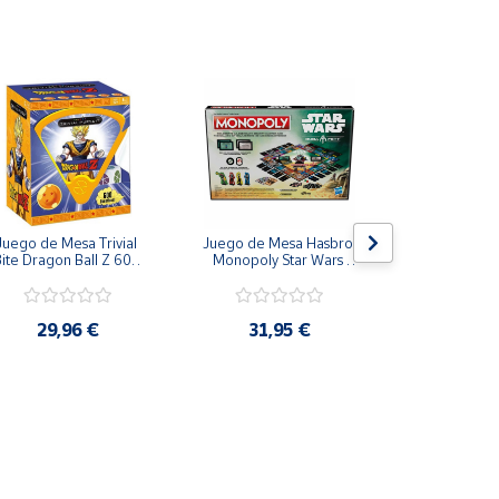
Juego de Mesa Trivial 
Juego de Mesa Hasbro 
Juego de
ite Dragon Ball Z 600 
Monopoly Star Wars 
Paladone Par
Preguntas Español
Boba Fett Mandalorian
Potter Casas  
Ravenclaw, Hu
Gryffi
29,96 €
31,95 €
23,9