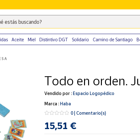
é estás buscando?
Escribe
palabras
clave
idas
Aceite
Miel
Distintivo DGT
Solidario
Camino de Santiago
B
para
buscar
ESA
productos
en
Todo en orden. J
Correos
Market
.
Vendido por :
Espacio Logopédico
Marca :
Haba
0 | Comentario(s)
15,51 €