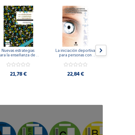
Nuevas estrategias 
La iniciación deportiva 
El método Cl
ara la enseñanza de la 
para personas con 
ortografía.
ceguera y deficiencia 
visual.
18,4
21,78 €
22,84 €