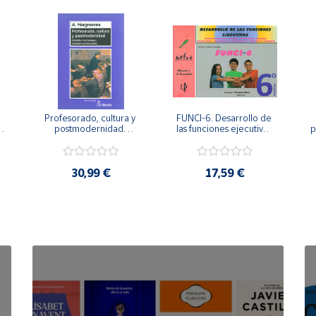
Profesorado, cultura y 
FUNCI-6. Desarrollo de 
 
postmodernidad. 
las funciones ejecutivas. 
p
Cambian los tiempos, 
6º de Primaria.
cambia el profesorado.
30,99 €
17,59 €