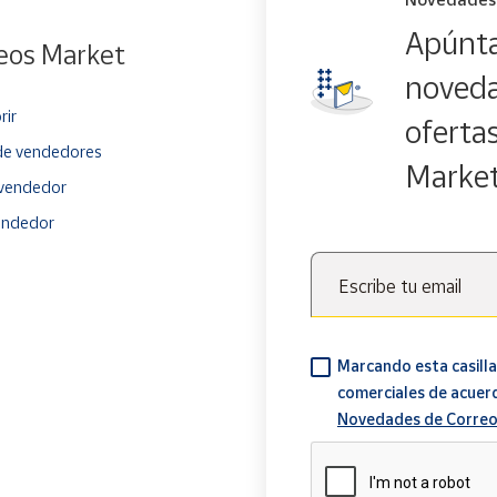
Apúnta
eos Market
noveda
rir
oferta
e vendedores
Marke
vendedor
endedor
Escribe tu email
Marcando esta casilla
comerciales de acuer
Novedades de Correo