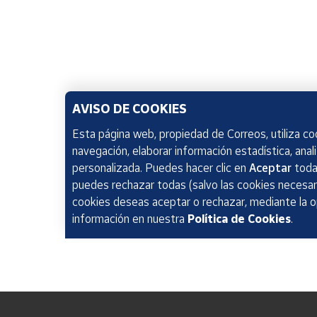
AVISO DE COOKIES
Esta página web, propiedad de Correos, utiliza coo
navegación, elaborar información estadística, anal
personalizada. Puedes hacer clic en
Aceptar
todas
puedes rechazar todas (salvo las cookies necesari
cookies deseas aceptar o rechazar, mediante la 
información en nuestra
Política de Cookies
.