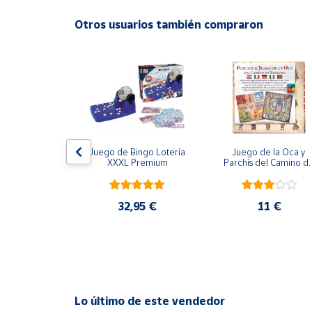
Productos
Solidarios
Otros usuarios también compraron
Ayuda
Centro
de ayuda
Contacto
ión Imposible
Juego de Bingo Lotería 
Juego de la Oca y 
XXXL Premium
Parchís del Camino de
Santiago
Vendedores
,95 €
32,95 €
11 €
Mapa de
vendedores
Hazte
vendedor
Área
Lo último de este vendedor
vendedor