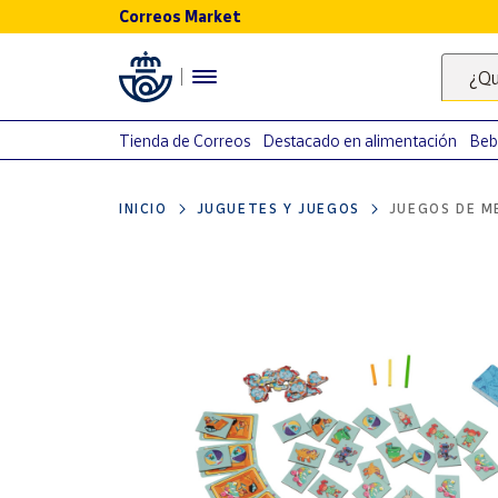
Correos Market
Menú
¿Qu
Nuestro
catálogo
Tienda de Correos
Destacado en alimentación
Beb
Alimentación
INICIO
JUGUETES Y JUEGOS
JUEGOS DE M
Bebidas
Ocio y cultura
Juguetes y
juegos
Libros y
revistas
Merchandising
y regalos
Tienda de
Correos