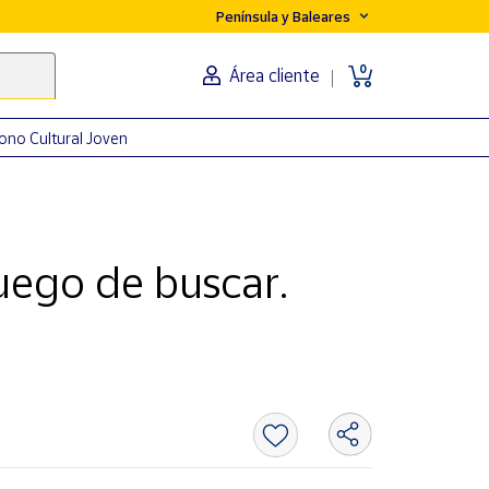
Península y Baleares
0
Área cliente
ono Cultural Joven
uego de buscar.