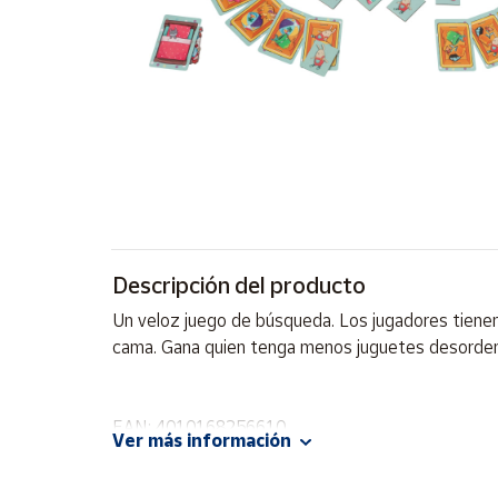
Artesanía
Oficina y
Papelería
Para Canarias,
Ceuta y Melilla
Más
populares
Bono
Descripción del producto
Cultural
Un veloz juego de búsqueda. Los jugadores tienen 
Nuestros
cama. Gana quien tenga menos juguetes desorde
vendedores
Las
novedades
EAN: 4010168256610
de Correos
Ver más información
Market
Advertencias:
No recomendable para niños menores de 3 años. C