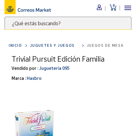
0
Menú
¿Qué estás buscando?
Nuestro
catálogo
Escribe
palabras
INICIO
JUGUETES Y JUEGOS
JUEGOS DE MESA
clave
Alimentación
para
Trivial Pursuit Edición Familia
Bebidas
buscar
Ocio y cultura
Vendido por :
Juguetería 095
productos
en
Juguetes y
Marca :
Hasbro
juegos
Correos
Market
Libros y
.
revistas
Merchandising
y regalos
Tienda de
Correos