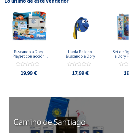
Lo último de este vendedor
Buscando a Dory 
Habla Balleno 
Set de figur
Playset con acción 
Buscando a Dory
a Dory Fin
Camión de Hank color 
Ban
blanco
19,99 €
17,99 €
19,
Camino de Santiago