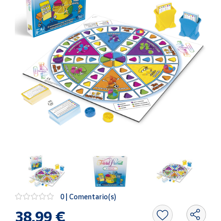
Artesanía
Oficina y
Papelería
Para Canarias,
Ceuta y Melilla
Más
populares
Bono
Cultural
Nuestros
vendedores
Las
novedades
de Correos
0 | Comentario(s)
Market
38,99 €