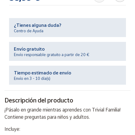
Productos
Solidarios
¿Tienes alguna duda?
Ayuda
Centro de Ayuda
Centro
Envío gratuito
de ayuda
Envío responsable gratuito a partir de 20 €
Contacto
Tiempo estimado de envío
Vendedores
Envío en 3 - 10 día(s)
Mapa de
Descripción del producto
vendedores
¡Pásalo en grande mientras aprendes con Trivial Familia!
Hazte
vendedor
Contiene preguntas para niños y adultos.
Área
Incluye:
vendedor