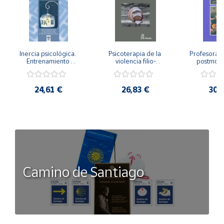
Inercia psicológica. 
Psicoterapia de la 
Profesorado,
Entrenamiento 
violencia filio-
postmode
Emocional para la 
parental. Entre el 
Cambian los
Igualdad de Género.
secreto y la 
cambi
vergüenza.
profes
24,61 €
26,83 €
30,
Camino de Santiago