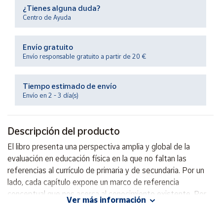
Productos
¿Tienes alguna duda?
Solidarios
Centro de Ayuda
Ayuda
Envío gratuito
Envío responsable gratuito a partir de 20 €
Centro
de ayuda
Tiempo estimado de envío
Envío en 2 - 3 día(s)
Contacto
Vendedores
Descripción del producto
El libro presenta una perspectiva amplia y global de la
Mapa de
evaluación en educación física en la que no faltan las
vendedores
referencias al currículo de primaria y de secundaria. Por un
Hazte
lado, cada capítulo expone un marco de referencia
vendedor
conceptual que nos acerca al conocimiento existente. Por
Ver más información
Área
otro, las propuestas prácticas ayudan a su aplicación y
vendedor
también permiten al profesorado diseñar sus propios