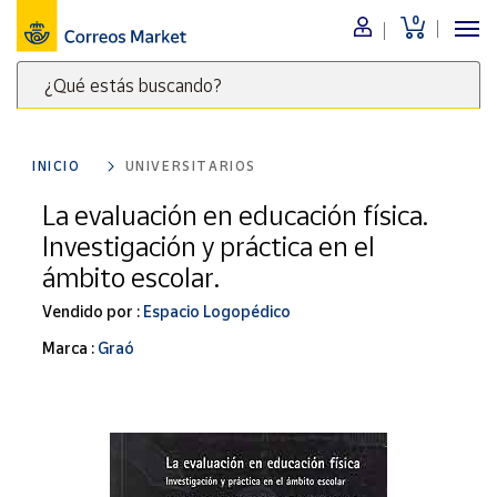
0
Menú
¿Qué estás buscando?
Nuestro
catálogo
Escribe
palabras
INICIO
UNIVERSITARIOS
clave
Alimentación
para
La evaluación en educación física.
Bebidas
buscar
Investigación y práctica en el
Ocio y cultura
productos
ámbito escolar.
en
Juguetes y
juegos
Correos
Vendido por :
Espacio Logopédico
Market
Libros y
Marca :
Graó
.
revistas
Merchandising
y regalos
Tienda de
Correos