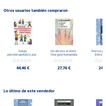
“instrumentos” de evaluación.
Otros usuarios también compraron
Cuenta
Autor: Juan Luis Hernández Álvarez, Roberto Velázquez
Buendía(coordinadores)
Área
Editorial: Graó
cliente
ISBN: 9788478273447
Idioma: Español
Ubicación
Juego 
Un abrazo al dolor. 
Inercia psi
psicoterapéutico para 
Una guía humanista 
Entrena
Península
el desarrollo 
para el tratamiento 
Emocional
y
emocional. 
del trauma
Igualdad 
Baleares
Psicoterapia Gestalt 
44,46 €
27,76 €
24,
para niños y jóvenes
Canarias,
Ceuta y
Melilla
Lo último de este vendedor