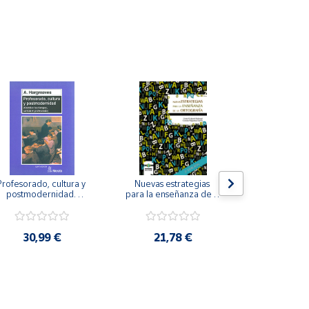
Profesorado, cultura y 
Nuevas estrategias 
La iniciación
postmodernidad. 
para la enseñanza de la 
para perso
Cambian los tiempos, 
ortografía.
ceguera y de
ambia el profesorado.
visu
30,99 €
21,78 €
22,8