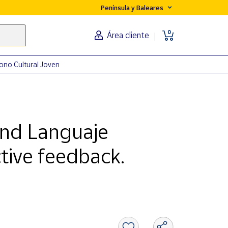
Península y Baleares
0
Área cliente
ono Cultural Joven
ond Languaje
tive feedback.