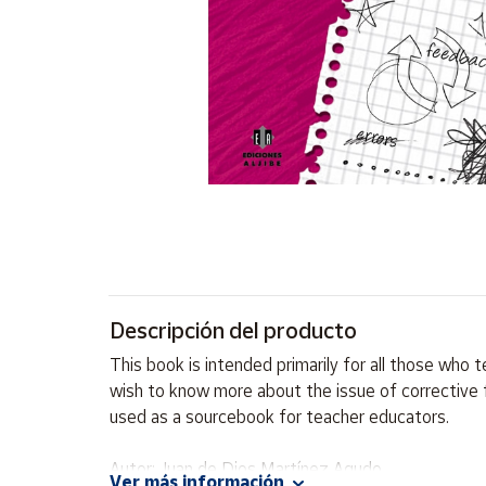
Artesanía
Oficina y
Papelería
Para Canarias,
Ceuta y Melilla
Más
populares
Bono
Cultural
Descripción del producto
Nuestros
vendedores
This book is intended primarily for all those who
Las
wish to know more about the issue of corrective f
novedades
used as a sourcebook for teacher educators.
de Correos
Market
Autor: Juan de Dios Martínez Agudo
Ver más información