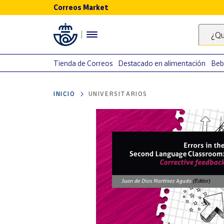
Correos Market
Menú
¿Qu
Nuestro
catálogo
Tienda de Correos
Destacado en alimentación
Beb
Alimentación
INICIO
UNIVERSITARIOS
Bebidas
Ocio y cultura
Juguetes y
juegos
Libros y
revistas
Merchandising
y regalos
Tienda de
Correos