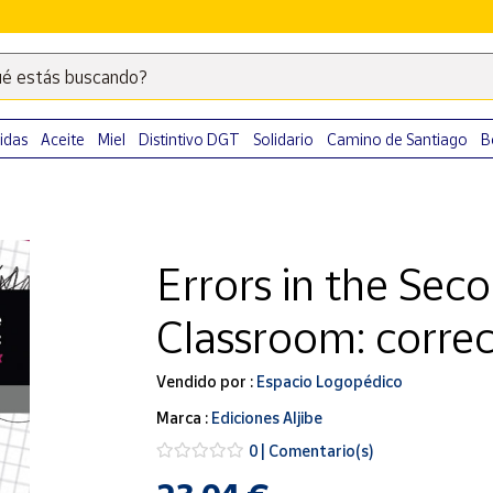
é estás buscando?
Escribe
palabras
clave
idas
Aceite
Miel
Distintivo DGT
Solidario
Camino de Santiago
B
para
buscar
productos
en
Errors in the Sec
Correos
Market
Classroom: correc
.
Vendido por :
Espacio Logopédico
Marca :
Ediciones Aljibe
0 | Comentario(s)