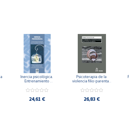
a 
Inercia psicológica. 
Psicoterapia de la 
 
Entrenamiento 
violencia filio-parental. 
a
Emocional para la 
Entre el secreto y la 
Igualdad de Género.
vergüenza.
c
24,61 €
26,83 €