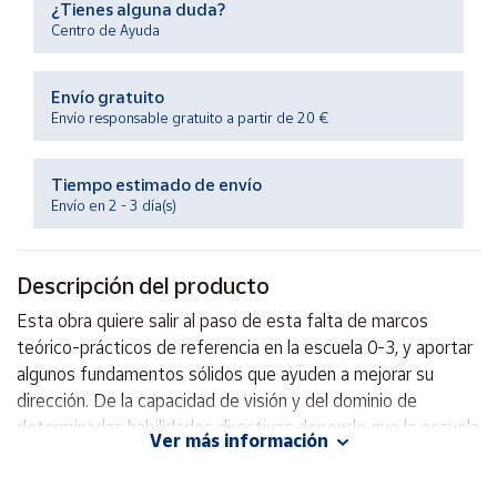
¿Tienes alguna duda?
Productos
Solidarios
Centro de Ayuda
Envío gratuito
Ayuda
Envío responsable gratuito a partir de 20 €
Centro
de ayuda
Tiempo estimado de envío
Envío en 2 - 3 día(s)
Contacto
Descripción del producto
Vendedores
Esta obra quiere salir al paso de esta falta de marcos
teórico-prácticos de referencia en la escuela 0-3, y aportar
Mapa de
vendedores
algunos fundamentos sólidos que ayuden a mejorar su
dirección. De la capacidad de visión y del dominio de
Hazte
vendedor
determinadas habilidades directivas depende que la escuela
Ver más información
infantil sea un verdadero espacio educativo.
Área
vendedor