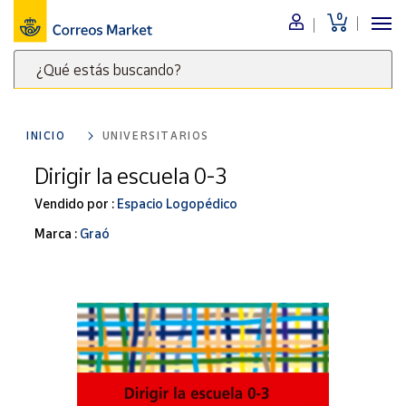
0
Menú
¿Qué estás buscando?
Nuestro
catálogo
Escribe
palabras
INICIO
UNIVERSITARIOS
clave
Alimentación
para
Dirigir la escuela 0-3
Bebidas
buscar
Ocio y cultura
Vendido por :
Espacio Logopédico
productos
en
Juguetes y
Marca :
Graó
juegos
Correos
Market
Libros y
.
revistas
Merchandising
y regalos
Tienda de
Correos