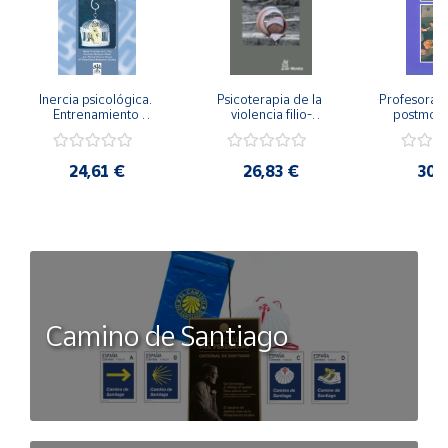
Inercia psicológica. 
Psicoterapia de la 
Profesorado,
Entrenamiento 
violencia filio-
postmode
Emocional para la 
parental. Entre el 
Cambian los
Igualdad de Género.
secreto y la 
cambi
vergüenza.
profes
24,61 €
26,83 €
30,
Camino de Santiago