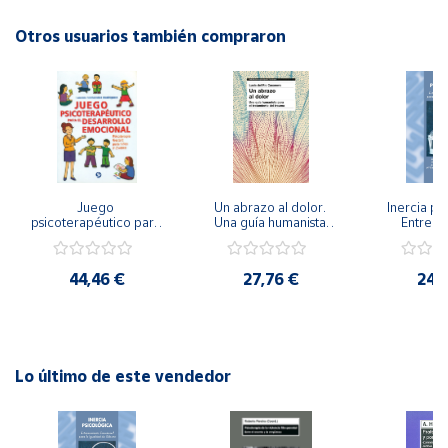
Autor: Àngels Geis, Jordi Longás (coordinadores)
Editorial: Graó
Otros usuarios también compraron
Cuenta
ISBN: 9788478274697
Idioma: Español
Área
cliente
Ubicación
Juego 
Un abrazo al dolor. 
Inercia psi
psicoterapéutico para 
Una guía humanista 
Entrena
Península
el desarrollo 
para el tratamiento 
Emocional
emocional. 
del trauma
Igualdad 
y
Psicoterapia Gestalt 
Baleares
44,46 €
27,76 €
24,
para niños y jóvenes
Canarias,
Ceuta y
Melilla
Lo último de este vendedor