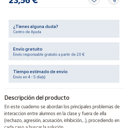
23,56 €
Productos
Solidarios
Ayuda
¿Tienes alguna duda?
Centro de Ayuda
Centro
de ayuda
Envío gratuito
Envío responsable gratuito a partir de 20 €
Contacto
Tiempo estimado de envío
Vendedores
Envío en 4 - 5 día(s)
Mapa de
vendedores
Descripción del producto
Hazte
En este cuaderno se abordan los principales problemas de
vendedor
interaccion entre alumnos en la clase y fuera de ella
Área
(rechazo, agresión, acusación, inhibición,...), procediendo en
vendedor
cada caso a buscar la solución.