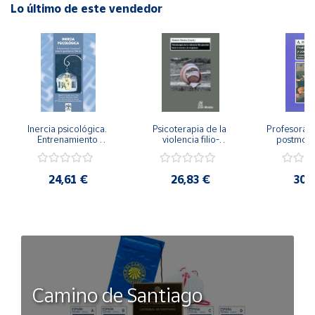
Lo último de este vendedor
Inercia psicológica. 
Psicoterapia de la 
Profesorado,
Entrenamiento 
violencia filio-
postmode
Emocional para la 
parental. Entre el 
Cambian los
Igualdad de Género.
secreto y la 
cambi
vergüenza.
profes
24,61 €
26,83 €
30,
Camino de Santiago