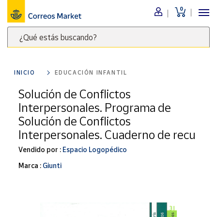
0
Menú
¿Qué estás buscando?
Nuestro
catálogo
Escribe
palabras
INICIO
EDUCACIÓN INFANTIL
clave
Alimentación
para
Solución de Conflictos
Bebidas
buscar
Interpersonales. Programa de
Ocio y cultura
productos
Solución de Conflictos
en
Juguetes y
Interpersonales. Cuaderno de recu
juegos
Correos
Market
Libros y
Vendido por :
Espacio Logopédico
.
revistas
Marca :
Giunti
Merchandising
y regalos
Tienda de
Correos