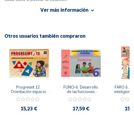
Ver más información
Autor: Antonio Vallés Arándiga, Consol Vallés Tortosa
Cuenta
Editorial: Giunti EOS
ISBN: 9788485851959
Área
Idioma: Español
Otros usuarios también compraron
cliente
Ubicación
Península
y
Baleares
Progresint 12. 
FUNCI-6. Desarrollo 
FARO 6. Ap
Canarias,
Orientación espacio-
de las funciones 
inteligente 
temporal
ejecutivas. 6º de 
en la esc
Ceuta y
Primaria.
Prima
Melilla
15,23 €
17,59 €
15,