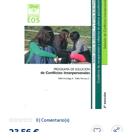
Artesanía
Oficina y
Papelería
Para Canarias,
Ceuta y Melilla
Más
populares
Bono
Cultural
Nuestros
vendedores
Las
novedades
de Correos
Market
0 | Comentario(s)