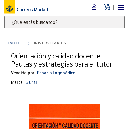
0
Menú
¿Qué estás buscando?
Nuestro
catálogo
Escribe
palabras
INICIO
UNIVERSITARIOS
clave
Alimentación
para
Orientación y calidad docente.
Bebidas
buscar
Pautas y estrategias para el tutor.
Ocio y cultura
productos
en
Vendido por :
Espacio Logopédico
Juguetes y
juegos
Correos
Marca :
Giunti
Market
Libros y
.
revistas
Merchandising
y regalos
Tienda de
Correos