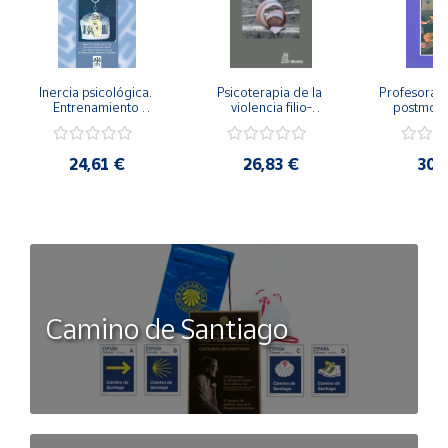
Inercia psicológica. 
Psicoterapia de la 
Profesorado,
Entrenamiento 
violencia filio-
postmode
Emocional para la 
parental. Entre el 
Cambian los
Igualdad de Género.
secreto y la 
cambi
vergüenza.
profes
24,61 €
26,83 €
30,
Camino de Santiago