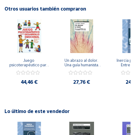
Editorial: Giunti EOS
ISBN: 9788489967878
Otros usuarios también compraron
Cuenta
Idioma: Español
Área
cliente
Ubicación
Juego 
Un abrazo al dolor. 
Inercia psi
psicoterapéutico para 
Una guía humanista 
Entrena
el desarrollo 
para el tratamiento 
Emocional
Península
emocional. 
del trauma
Igualdad 
y
Psicoterapia Gestalt 
44,46 €
27,76 €
24,
Baleares
para niños y jóvenes
Canarias,
Ceuta y
Melilla
Lo último de este vendedor