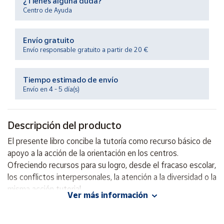
¿Tienes alguna duda?
Productos
Centro de Ayuda
Solidarios
Envío gratuito
Ayuda
Envío responsable gratuito a partir de 20 €
Centro
Tiempo estimado de envío
de ayuda
Envío en 4 - 5 día(s)
Contacto
Descripción del producto
Vendedores
El presente libro concibe la tutoría como recurso básico de
apoyo a la acción de la orientación en los centros.
Mapa de
Ofreciendo recursos para su logro, desde el fracaso escolar,
vendedores
los conflictos interpersonales, la atención a la diversidad o la
Hazte
misma acción tutorial.
vendedor
Ver más información
Área
Autor: Tomás Campoy y Antonio Pantoja
vendedor