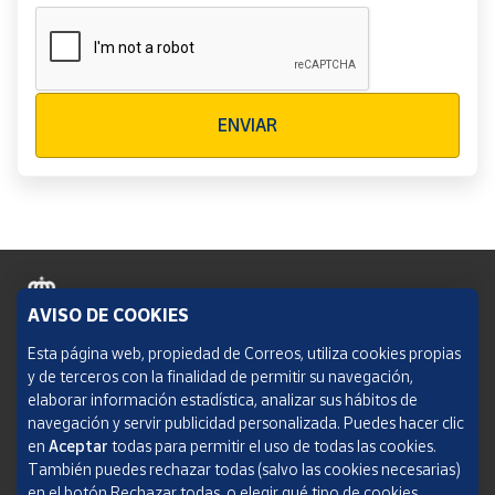
Verificación reCAPTCHA
ENVIAR
AVISO DE COOKIES
Política de cookies
Esta página web, propiedad de Correos, utiliza cookies propias
y de terceros con la finalidad de permitir su navegación,
Aviso legal
elaborar información estadística, analizar sus hábitos de
navegación y servir publicidad personalizada. Puedes hacer clic
Condiciones del servicio
en
Aceptar
todas para permitir el uso de todas las cookies.
También puedes rechazar todas (salvo las cookies necesarias)
Política de Privacidad Web
en el botón Rechazar todas, o elegir qué tipo de cookies