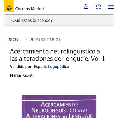
0
Menú
¿Qué estás buscando?
Nuestro
catálogo
Escribe
palabras
INICIO
UNIVERSITARIOS
clave
Alimentación
para
Acercamiento neurolingüístico a
Bebidas
buscar
las alteraciones del lenguaje. Vol II.
Ocio y cultura
productos
en
Vendido por :
Espacio Logopédico
Juguetes y
juegos
Correos
Marca :
Giunti
Market
Libros y
.
revistas
Merchandising
y regalos
Tienda de
Correos