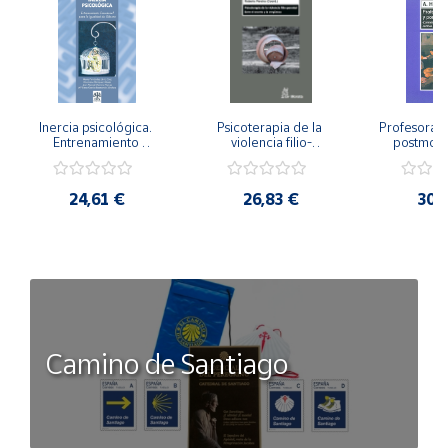
Inercia psicológica. 
Psicoterapia de la 
Profesorado,
Entrenamiento 
violencia filio-
postmode
Emocional para la 
parental. Entre el 
Cambian los
Igualdad de Género.
secreto y la 
cambi
vergüenza.
profes
24,61 €
26,83 €
30,
Camino de Santiago