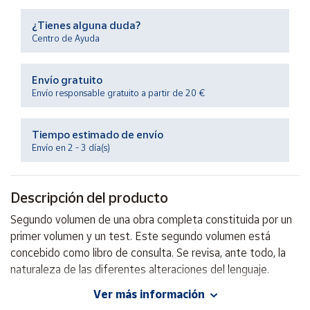
Productos
Solidarios
¿Tienes alguna duda?
Centro de Ayuda
Ayuda
Envío gratuito
Envío responsable gratuito a partir de 20 €
Centro
de ayuda
Tiempo estimado de envío
Contacto
Envío en 2 - 3 día(s)
Vendedores
Descripción del producto
Mapa de
Segundo volumen de una obra completa constituida por un
vendedores
primer volumen y un test. Este segundo volumen está
Hazte
concebido como libro de consulta. Se revisa, ante todo, la
vendedor
naturaleza de las diferentes alteraciones del lenguaje.
Área
Ver más información
vendedor
Autor: María Jesús Benedet-Alvarez