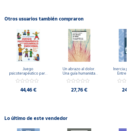
Editorial: Giunti EOS
ISBN: 9788497271899
Cuenta
Idioma: Español
Otros usuarios también compraron
Área
cliente
Ubicación
Juego 
Un abrazo al dolor. 
Inercia psi
Península
psicoterapéutico para 
Una guía humanista 
Entrena
y
el desarrollo 
para el tratamiento 
Emocional
Baleares
emocional. 
del trauma
Igualdad 
Psicoterapia Gestalt 
44,46 €
27,76 €
24,
Canarias,
para niños y jóvenes
Ceuta y
Melilla
Lo último de este vendedor