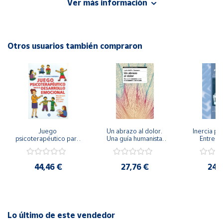
Ver más información
Editorial: Ediciones Aljibe
ISBN: 9788497002769
Cuenta
Idioma: Español
Otros usuarios también compraron
Área
cliente
Ubicación
Península
y
Juego 
Un abrazo al dolor. 
Inercia psi
Baleares
psicoterapéutico para 
Una guía humanista 
Entrena
el desarrollo 
para el tratamiento 
Emocional
Canarias,
emocional. 
del trauma
Igualdad 
Psicoterapia Gestalt 
Ceuta y
44,46 €
27,76 €
24,
para niños y jóvenes
Melilla
Lo último de este vendedor