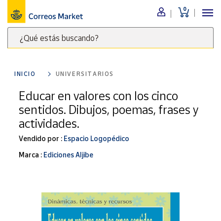
0
Menú
¿Qué estás buscando?
Nuestro
catálogo
Escribe
palabras
INICIO
UNIVERSITARIOS
clave
Alimentación
para
Educar en valores con los cinco
Bebidas
buscar
sentidos. Dibujos, poemas, frases y
Ocio y cultura
productos
actividades.
en
Juguetes y
juegos
Correos
Vendido por :
Espacio Logopédico
Market
Libros y
Marca :
Ediciones Aljibe
.
revistas
Merchandising
y regalos
Tienda de
Correos