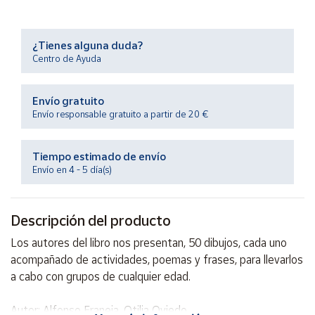
Productos
Solidarios
¿Tienes alguna duda?
Centro de Ayuda
Ayuda
Envío gratuito
Centro
de ayuda
Envío responsable gratuito a partir de 20 €
Contacto
Tiempo estimado de envío
Envío en 4 - 5 día(s)
Vendedores
Descripción del producto
Mapa de
vendedores
Los autores del libro nos presentan, 50 dibujos, cada uno
Hazte
acompañado de actividades, poemas y frases, para llevarlos
vendedor
a cabo con grupos de cualquier edad.
Área
vendedor
Autor: Alfonso Franeia, Otilia Oviedo