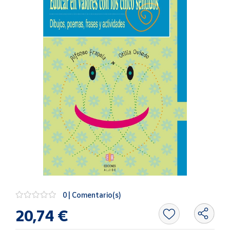
Artesanía
Oficina y
Papelería
Para Canarias,
Ceuta y Melilla
Más
populares
Bono
Cultural
Nuestros
vendedores
Las
novedades
0 | Comentario(s)
de Correos
Market
20,74 €