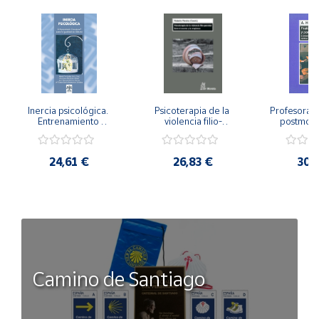
Inercia psicológica. 
Psicoterapia de la 
Profesorado,
Entrenamiento 
violencia filio-
postmode
Emocional para la 
parental. Entre el 
Cambian los
Igualdad de Género.
secreto y la 
cambi
vergüenza.
profes
24,61 €
26,83 €
30,
Camino de Santiago