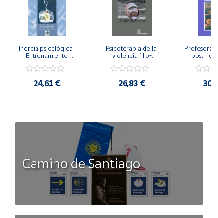
Inercia psicológica. 
Psicoterapia de la 
Profesorado,
Entrenamiento 
violencia filio-
postmode
Emocional para la 
parental. Entre el 
Cambian los
Igualdad de Género.
secreto y la 
cambi
vergüenza.
profes
24,61 €
26,83 €
30,
Camino de Santiago