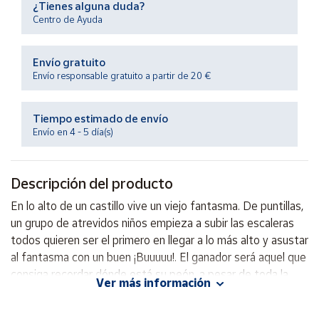
¿Tienes alguna duda?
Productos
Solidarios
Centro de Ayuda
Envío gratuito
Ayuda
Envío responsable gratuito a partir de 20 €
Centro
de ayuda
Tiempo estimado de envío
Envío en 4 - 5 día(s)
Contacto
Descripción del producto
Vendedores
En lo alto de un castillo vive un viejo fantasma. De puntillas,
un grupo de atrevidos niños empieza a subir las escaleras
Mapa de
vendedores
todos quieren ser el primero en llegar a lo más alto y asustar
al fantasma con un buen ¡Buuuuu!. El ganador será aquel que
Hazte
vendedor
consiga recordar dónde está su peón, a pesar de toda la
Ver más información
confusión, y llegar al último peldaño con su fantasma.
Área
vendedor