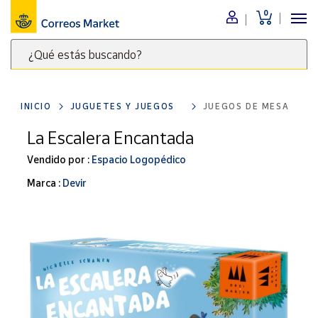
0
Menú
¿Qué estás buscando?
Nuestro
catálogo
Escribe
palabras
INICIO
JUGUETES Y JUEGOS
JUEGOS DE MESA
clave
Alimentación
para
La Escalera Encantada
Bebidas
buscar
Ocio y cultura
Vendido por :
Espacio Logopédico
productos
en
Juguetes y
Marca :
Devir
juegos
Correos
Market
Libros y
.
revistas
Merchandising
y regalos
Tienda de
Correos