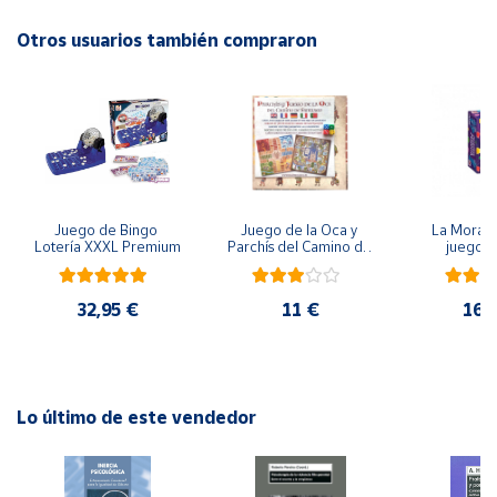
EAN: 8436017221275
Otros usuarios también compraron
Cuenta
Advertencias:
No recomendable para niños menores de 3 años. Contiene
Área
piezas pequeñas. Peligro de asfixia
cliente
Ubicación
Juego de Bingo 
Juego de la Oca y 
La Morada
Lotería XXXL Premium
Parchís del Camino de 
juego 
Península
Santiago
y
Baleares
32,95 €
11 €
16,
Canarias,
Ceuta y
Melilla
Lo último de este vendedor