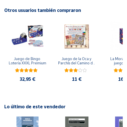
EAN: 3770011991549
Advertencias:
Otros usuarios también compraron
Cuenta
No recomendable para niños menores de 3 años. Contiene
piezas pequeñas. Peligro de asfixia
Área
cliente
Ubicación
Juego de Bingo 
Juego de la Oca y 
La Morada
Lotería XXXL Premium
Parchís del Camino de 
juego 
Península
Santiago
y
Baleares
32,95 €
11 €
16,
Canarias,
Ceuta y
Melilla
Lo último de este vendedor