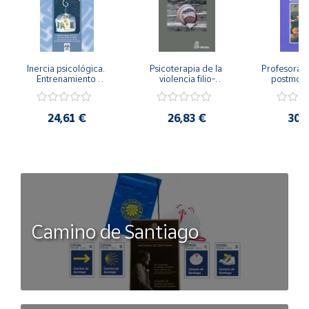
Inercia psicológica. 
Psicoterapia de la 
Profesorado,
Entrenamiento 
violencia filio-
postmode
Emocional para la 
parental. Entre el 
Cambian los
Igualdad de Género.
secreto y la 
cambi
vergüenza.
profes
24,61 €
26,83 €
30,
Camino de Santiago