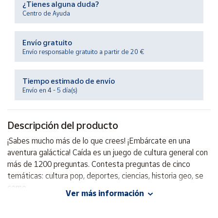
¿Tienes alguna duda?
Productos
Solidarios
Centro de Ayuda
Envío gratuito
Ayuda
Envío responsable gratuito a partir de 20 €
Centro
de ayuda
Tiempo estimado de envío
Envío en 4 - 5 día(s)
Contacto
Descripción del producto
Vendedores
¡Sabes mucho más de lo que crees! ¡Embárcate en una
aventura galáctica! Caída es un juego de cultura general con
Mapa de
vendedores
más de 1200 preguntas. Contesta preguntas de cinco
temáticas: cultura pop, deportes, ciencias, historia geo, se
Hazte
vendedor
come
Ver más información
Área
vendedor