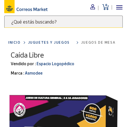
0
Menú
¿Qué estás buscando?
Nuestro
catálogo
Escribe
palabras
INICIO
JUGUETES Y JUEGOS
JUEGOS DE MESA
clave
Alimentación
para
Caída Libre
Bebidas
buscar
Ocio y cultura
Vendido por :
Espacio Logopédico
productos
en
Juguetes y
Marca :
Asmodee
juegos
Correos
Market
Libros y
.
revistas
Merchandising
y regalos
Tienda de
Correos