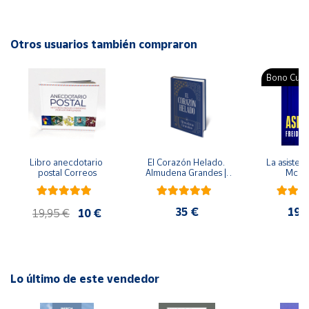
Autor: Manuel Sanjuán Nájera, Marta Sanjuán Álvarez
Editorial: Yalde
Cuenta
ISBN: 9788487705816
Otros usuarios también compraron
Idioma: Español
Área
Bono Cultu
cliente
Ubicación
Libro anecdotario 
El Corazón Helado. 
La asistent
Península
postal Correos
Almudena Grandes | 
McFa
y
Edición especial de 
Baleares
lujo | Libro con sello y 
matasellos
35 €
19,
Canarias,
19,95 €
10 €
Ceuta y
Melilla
Lo último de este vendedor