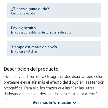
Productos
Solidarios
¿Tienes alguna duda?
Centro de Ayuda
Ayuda
Envío gratuito
Envío responsable gratuito a partir de 20 €
Centro
de ayuda
Tiempo estimado de envío
Contacto
Envío en 2 - 3 día(s)
Vendedores
Descripción del producto
Mapa de
Esta nueva edición de la Ortografía Ideovisual, a todo color,
vendedores
pretende elevar aún más el efecto del dibujo en la retención
Hazte
ortográfica. Para ello, los trazos que insinúan las letras
vendedor
dudosas van en color destacado, para captara la atención
del lector.
Área
Ver más información
vendedor