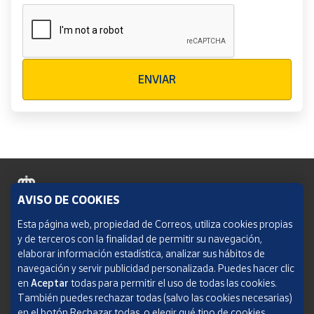
Verificación reCAPTCHA
ENVIAR
AVISO DE COOKIES
Política de cookies
Esta página web, propiedad de Correos, utiliza cookies propias
y de terceros con la finalidad de permitir su navegación,
Aviso legal
elaborar información estadística, analizar sus hábitos de
navegación y servir publicidad personalizada. Puedes hacer clic
Condiciones del servicio
en
Aceptar
todas para permitir el uso de todas las cookies.
También puedes rechazar todas (salvo las cookies necesarias)
Política de Privacidad Web
en el botón Rechazar todas, o elegir qué tipo de cookies