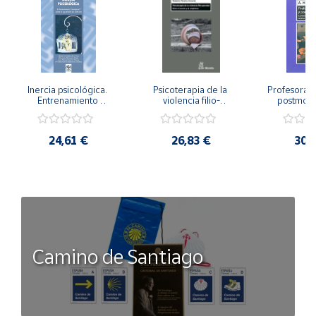
Inercia psicológica. 
Psicoterapia de la 
Profesorado,
Entrenamiento 
violencia filio-
postmode
Emocional para la 
parental. Entre el 
Cambian los
Igualdad de Género.
secreto y la 
cambi
vergüenza.
profes
24,61 €
26,83 €
30,
Camino de Santiago