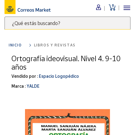
0
Menú
¿Qué estás buscando?
Nuestro
catálogo
Escribe
palabras
INICIO
LIBROS Y REVISTAS
clave
Alimentación
para
Ortografía ideovisual. Nivel 4. 9-10
Bebidas
buscar
años
Ocio y cultura
productos
en
Vendido por :
Espacio Logopédico
Juguetes y
juegos
Correos
Marca :
YALDE
Market
Libros y
.
revistas
Merchandising
y regalos
Tienda de
Correos