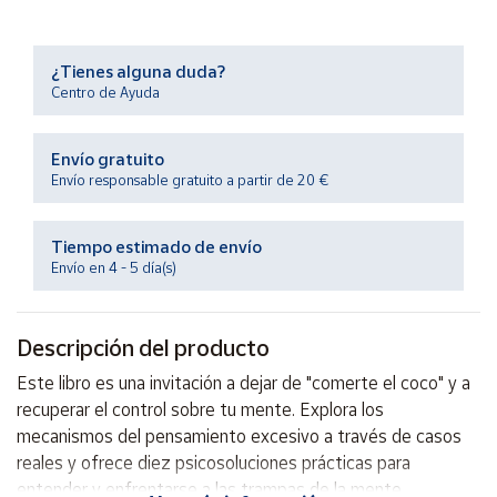
Productos
Solidarios
¿Tienes alguna duda?
Centro de Ayuda
Ayuda
Envío gratuito
Centro
de ayuda
Envío responsable gratuito a partir de 20 €
Contacto
Tiempo estimado de envío
Envío en 4 - 5 día(s)
Vendedores
Descripción del producto
Mapa de
vendedores
Este libro es una invitación a dejar de "comerte el coco" y a
Hazte
recuperar el control sobre tu mente. Explora los
vendedor
mecanismos del pensamiento excesivo a través de casos
Área
reales y ofrece diez psicosoluciones prácticas para
vendedor
entender y enfrentarse a las trampas de la mente.