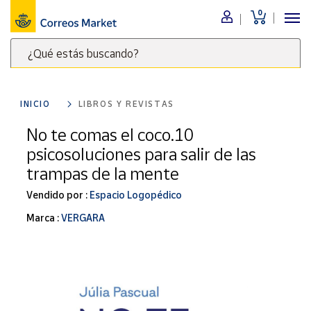
0
Menú
¿Qué estás buscando?
Nuestro
catálogo
Escribe
palabras
INICIO
LIBROS Y REVISTAS
clave
Alimentación
para
No te comas el coco.10
Bebidas
buscar
psicosoluciones para salir de las
Ocio y cultura
productos
trampas de la mente
en
Juguetes y
juegos
Correos
Vendido por :
Espacio Logopédico
Market
Libros y
Marca :
VERGARA
.
revistas
Merchandising
y regalos
Tienda de
Correos