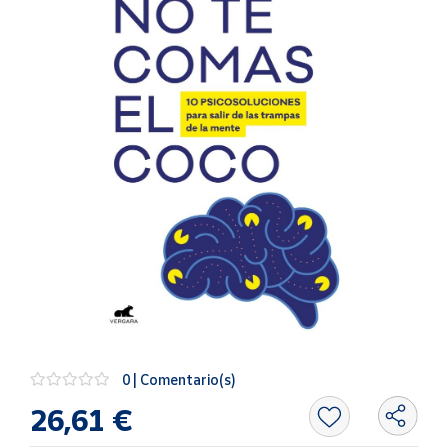
Artesanía
Oficina y
Papelería
Para Canarias,
Ceuta y Melilla
Más
populares
Bono
Cultural
Nuestros
vendedores
Las
novedades
0 | Comentario(s)
de Correos
Market
26,61 €