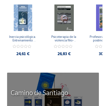
Inercia psicológica. 
Psicoterapia de la 
Profesorado,
Entrenamiento 
violencia filio-
postmode
Emocional para la 
parental. Entre el 
Cambian los
Igualdad de Género.
secreto y la 
cambi
vergüenza.
profes
24,61 €
26,83 €
30,
Camino de Santiago