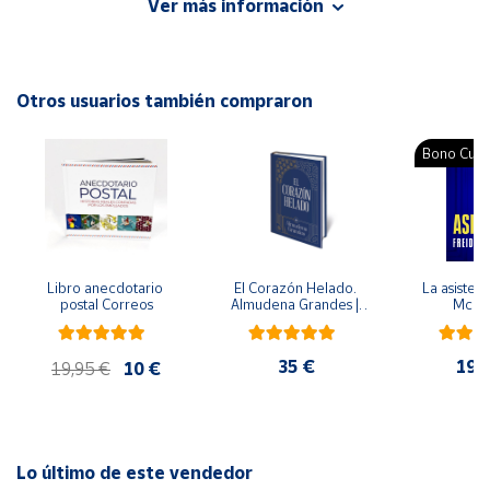
Ver más información
Autor: Júlia Pascual
Cuenta
Editorial: Vergara
ISBN: 9788419820686
Otros usuarios también compraron
Área
Idioma: Español
cliente
Bono Cultu
Ubicación
Península
y
Libro anecdotario 
El Corazón Helado. 
La asistent
Baleares
postal Correos
Almudena Grandes | 
McFa
Edición especial de 
Canarias,
lujo | Libro con sello y 
matasellos
Ceuta y
35 €
19,
19,95 €
10 €
Melilla
Lo último de este vendedor