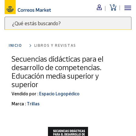
0
Menú
¿Qué estás buscando?
Nuestro
catálogo
Escribe
palabras
INICIO
LIBROS Y REVISTAS
clave
Alimentación
para
Secuencias didácticas para el
Bebidas
buscar
desarrollo de competencias.
Ocio y cultura
productos
Educación media superior y
en
Juguetes y
superior
juegos
Correos
Market
Libros y
Vendido por :
Espacio Logopédico
.
revistas
Marca :
Trillas
Merchandising
y regalos
Tienda de
Correos