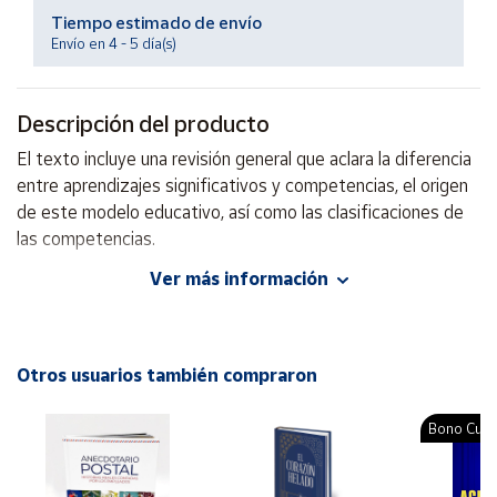
Productos
Tiempo estimado de envío
Solidarios
Envío en 4 - 5 día(s)
Ayuda
Descripción del producto
El texto incluye una revisión general que aclara la diferencia
Centro
de ayuda
entre aprendizajes significativos y competencias, el origen
de este modelo educativo, así como las clasificaciones de
Contacto
las competencias.
Ver más información
Vendedores
Autor: Marissa Ramírez Apáez, Elsa Daniela Pérez Mendía,
Faviola Elenka Tapia Mendoza
Editorial: Trillas
Mapa de
vendedores
ISBN: 9786071718198
Otros usuarios también compraron
Idioma: Español
Hazte
vendedor
Bono Cultu
Área
vendedor