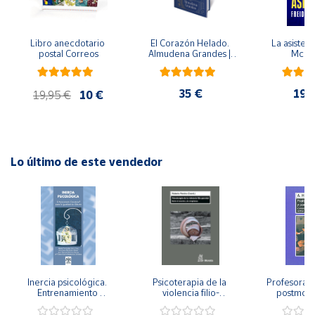
Cuenta
Libro anecdotario 
El Corazón Helado. 
La asistent
postal Correos
Almudena Grandes | 
McFa
Edición especial de 
Área
lujo | Libro con sello y 
cliente
matasellos
35 €
19,
19,95 €
10 €
Ubicación
Lo último de este vendedor
Península
y
Baleares
Canarias,
Ceuta y
Melilla
Inercia psicológica. 
Psicoterapia de la 
Profesorado,
Entrenamiento 
violencia filio-
postmode
Emocional para la 
parental. Entre el 
Cambian los
Igualdad de Género.
secreto y la 
cambi