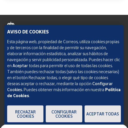
AVISO DE COOKIES
Política de cookies
Esta página web, propiedad de Correos, utiliza cookies propias
y de terceros con la finalidad de permitir su navegación,
Aviso legal
elaborar información estadística, analizar sus hábitos de
navegación y servir publicidad personalizada. Puedes hacer clic
Condiciones del servicio
en
Aceptar
todas para permitir el uso de todas las cookies.
También puedes rechazar todas (salvo las cookies necesarias)
Política de Privacidad Web
en el botón Rechazar todas, o elegir qué tipo de cookies
deseas aceptar o rechazar, mediante la opción
Configurar
Informe de transparencia
Cookies.
Puedes obtener más información en nuestra
Política
de Cookies
.
SOCIEDAD ESTATAL CORREOS Y TELÉGRAFOS, S.A., S.M.E. Todos los derechos
reservados.
RECHAZAR
CONFIGURAR
ACEPTAR TODAS
COOKIES
COOKIES