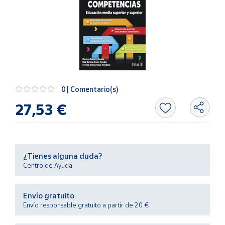
Artesanía
Oficina y
Papelería
Para Canarias,
Ceuta y Melilla
Más
0 | Comentario(s)
populares
27,53 €
Bono
Cultural
Nuestros
¿Tienes alguna duda?
vendedores
Centro de Ayuda
Las
novedades
de Correos
Envío gratuito
Market
Envío responsable gratuito a partir de 20 €