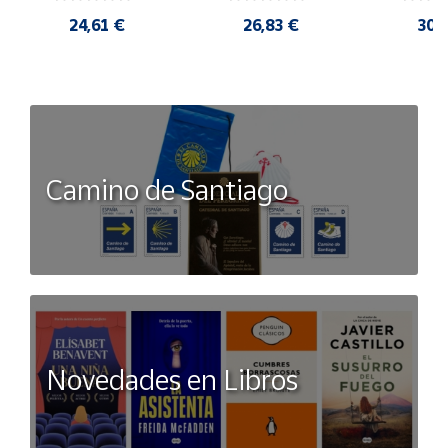
vergüenza.
profes
24,61 €
26,83 €
30,
Camino de Santiago
Novedades en Libros