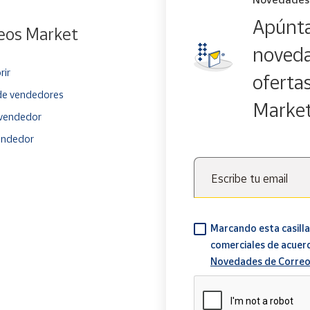
Apúnta
eos Market
noveda
rir
oferta
e vendedores
Marke
vendedor
endedor
Escribe tu email
Marcando esta casilla
comerciales de acuer
Novedades de Correo