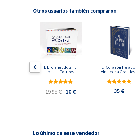
Productos
Solidarios
Otros usuarios también compraron
ral
Ayuda
Centro
de ayuda
Contacto
 del fuego - 
Libro anecdotario 
El Corazón Helado. 
 Castillo
postal Correos
Almudena Grandes | 
Edición especial de luj
Vendedores
| Libro con sello y 
matasellos
,90 €
35 €
19,95 €
10 €
Mapa de
vendedores
Hazte
vendedor
Área
Lo último de este vendedor
vendedor