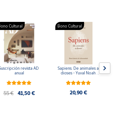
ono Cultural
Bono Cultural
Suscripción revista AD 
Sapiens. De animales a 
Colección d
anual
dioses - Yuval Noah 
para bebés. S
Harari
de cartón
20,90 €
28
55 €
41,50 €