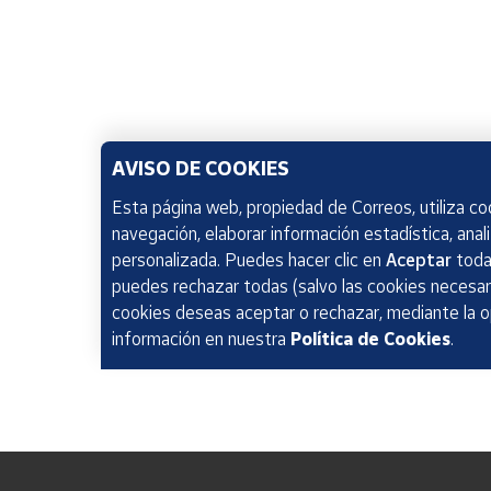
AVISO DE COOKIES
Esta página web, propiedad de Correos, utiliza coo
navegación, elaborar información estadística, anal
personalizada. Puedes hacer clic en
Aceptar
todas
puedes rechazar todas (salvo las cookies necesari
cookies deseas aceptar o rechazar, mediante la 
información en nuestra
Política de Cookies
.