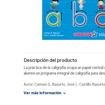
Artesanía
Oficina y
Papelería
Para Canarias,
Ceuta y Melilla
Más
populares
Bono
Descripción del producto
Cultural
La práctica de la caligrafía ocupa un papel centr
Nuestros
alumno un programa integral de caligrafía para desa
vendedores
Las
Autor: Carmen G. Basurto, José L. Castillo Basurto
novedades
Editorial: Trillas
de Correos
Ver más información
Market
ISBN: 9786071724298
Idioma: Español