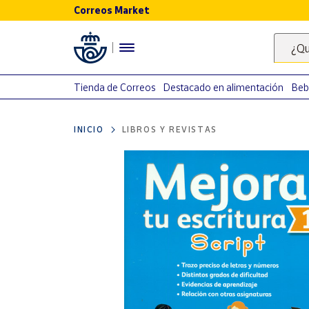
Correos Market
Menú
¿Qu
Nuestro
catálogo
Tienda de Correos
Destacado en alimentación
Beb
Alimentación
INICIO
LIBROS Y REVISTAS
Bebidas
Ocio y cultura
Juguetes y
juegos
Libros y
revistas
Merchandising
y regalos
Tienda de
Correos