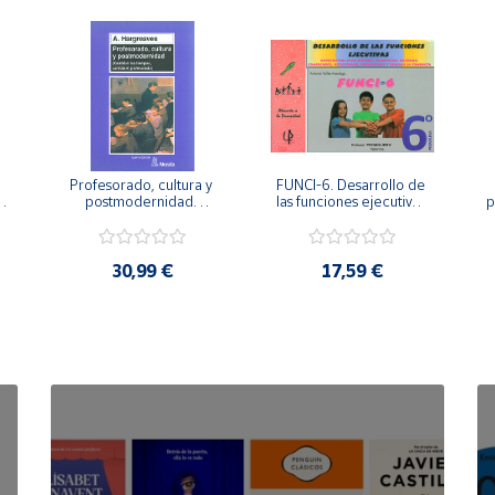
Profesorado, cultura y 
FUNCI-6. Desarrollo de 
 
postmodernidad. 
las funciones ejecutivas. 
p
Cambian los tiempos, 
6º de Primaria.
cambia el profesorado.
30,99 €
17,59 €