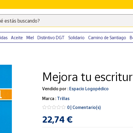
é estás buscando?
Escribe
palabras
clave
idas
Aceite
Miel
Distintivo DGT
Solidario
Camino de Santiago
B
para
buscar
productos
en
Mejora tu escritur
Correos
Market
.
Vendido por :
Espacio Logopédico
Marca :
Trillas
0 | Comentario(s)
22,74 €