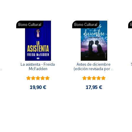
Bono Cultural
Bono Cultural
B
La asistenta - Freida 
Antes de diciembre 
McFadden
(edición revisada por la 
o 
autora) - Joana Marcús
19,90 €
17,95 €