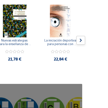
Nuevas estrategias 
La iniciación deportiva 
El método Cl
ara la enseñanza de la 
para personas con 
ortografía.
ceguera y deficiencia 
visual.
18,4
21,78 €
22,84 €