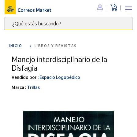
0
Menú
¿Qué estás buscando?
Nuestro
catálogo
Escribe
palabras
INICIO
LIBROS Y REVISTAS
clave
Alimentación
para
Manejo interdisciplinario de la
Bebidas
buscar
Disfagia
Ocio y cultura
productos
en
Vendido por :
Espacio Logopédico
Juguetes y
juegos
Correos
Marca :
Trillas
Market
Libros y
.
revistas
Merchandising
y regalos
Tienda de
Correos