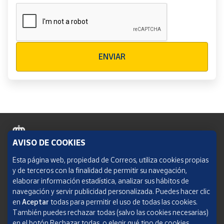
Verificación reCAPTCHA
ENVIAR
AVISO DE COOKIES
Política de cookies
Esta página web, propiedad de Correos, utiliza cookies propias
y de terceros con la finalidad de permitir su navegación,
Aviso legal
elaborar información estadística, analizar sus hábitos de
navegación y servir publicidad personalizada. Puedes hacer clic
Condiciones del servicio
en
Aceptar
todas para permitir el uso de todas las cookies.
También puedes rechazar todas (salvo las cookies necesarias)
Política de Privacidad Web
en el botón Rechazar todas, o elegir qué tipo de cookies