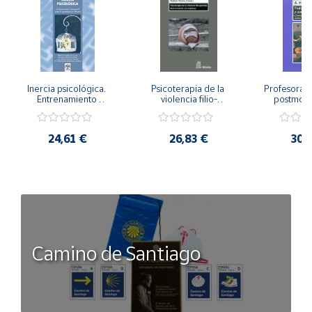
Inercia psicológica. 
Psicoterapia de la 
Profesorado,
Entrenamiento 
violencia filio-
postmode
Emocional para la 
parental. Entre el 
Cambian los
Igualdad de Género.
secreto y la 
cambi
vergüenza.
profes
24,61 €
26,83 €
30,
Camino de Santiago