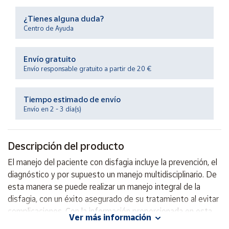
Productos
Solidarios
¿Tienes alguna duda?
Centro de Ayuda
Ayuda
Envío gratuito
Envío responsable gratuito a partir de 20 €
Centro
de ayuda
Tiempo estimado de envío
Contacto
Envío en 2 - 3 día(s)
Vendedores
Descripción del producto
Mapa de
El manejo del paciente con disfagia incluye la prevención, el
vendedores
diagnóstico y por supuesto un manejo multidisciplinario. De
Hazte
esta manera se puede realizar un manejo integral de la
vendedor
disfagia, con un éxito asegurado de su tratamiento al evitar
complicaciones. Con la información proporcionada en esta
Área
Ver más información
vendedor
obra, el lector establecerá un plan integral de manejo que