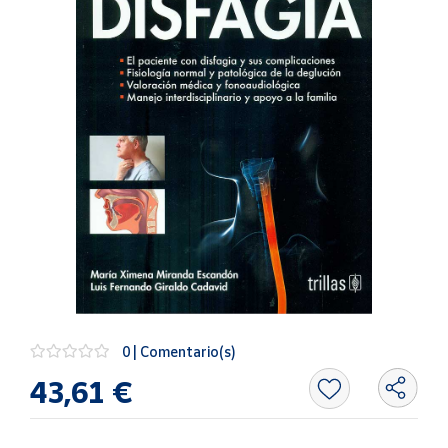
Artesanía
Oficina y
Papelería
Para Canarias,
Ceuta y Melilla
Más
populares
Bono
Cultural
Nuestros
vendedores
0 | Comentario(s)
Las
novedades
43,61 €
de Correos
Market