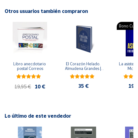
ISBN: 9786071736161
Otros usuarios también compraron
Cuenta
Bono Cultu
Área
cliente
Ubicación
Libro anecdotario 
El Corazón Helado. 
La asistent
postal Correos
Almudena Grandes | 
McFa
Península
Edición especial de 
lujo | Libro con sello y 
y
matasellos
Baleares
35 €
19,
19,95 €
10 €
Canarias,
Ceuta y
Melilla
Lo último de este vendedor