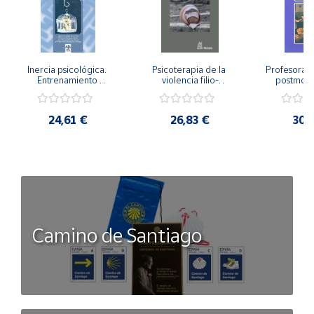
Inercia psicológica. 
Psicoterapia de la 
Profesorado,
Entrenamiento 
violencia filio-
postmode
Emocional para la 
parental. Entre el 
Cambian los
Igualdad de Género.
secreto y la 
cambi
vergüenza.
profes
24,61 €
26,83 €
30,
Camino de Santiago