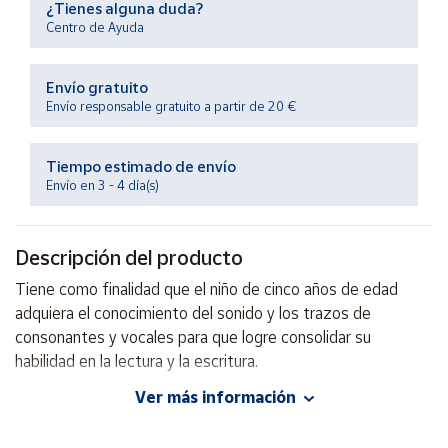
¿Tienes alguna duda?
Productos
Solidarios
Centro de Ayuda
Envío gratuito
Ayuda
Envío responsable gratuito a partir de 20 €
Centro
de ayuda
Tiempo estimado de envío
Envío en 3 - 4 día(s)
Contacto
Descripción del producto
Vendedores
Tiene como finalidad que el niño de cinco años de edad
adquiera el conocimiento del sonido y los trazos de
Mapa de
vendedores
consonantes y vocales para que logre consolidar su
habilidad en la lectura y la escritura.
Hazte
vendedor
Ver más información
Autor: Elizabeth Espinoza
Área
Editorial: Trillas
vendedor