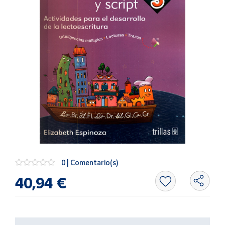
Artesanía
Oficina y
Papelería
Para Canarias,
Ceuta y Melilla
Más
populares
Bono
Cultural
Nuestros
vendedores
0 | Comentario(s)
Las
40,94 €
novedades
de Correos
Market