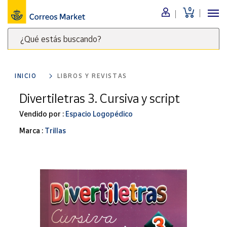
0
Menú
¿Qué estás buscando?
Nuestro
catálogo
Escribe
palabras
INICIO
LIBROS Y REVISTAS
clave
Alimentación
para
Divertiletras 3. Cursiva y script
Bebidas
buscar
Ocio y cultura
Vendido por :
Espacio Logopédico
productos
en
Juguetes y
Marca :
Trillas
juegos
Correos
Market
Libros y
.
revistas
Merchandising
y regalos
Tienda de
Correos