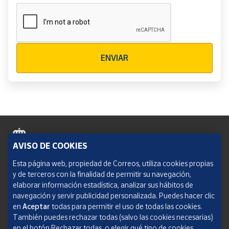
Verificación reCAPTCHA
ENVIAR
AVISO DE COOKIES
Política de cookies
Esta página web, propiedad de Correos, utiliza cookies propias
y de terceros con la finalidad de permitir su navegación,
Aviso legal
elaborar información estadística, analizar sus hábitos de
navegación y servir publicidad personalizada. Puedes hacer clic
Condiciones del servicio
en
Aceptar
todas para permitir el uso de todas las cookies.
También puedes rechazar todas (salvo las cookies necesarias)
Política de Privacidad Web
en el botón Rechazar todas, o elegir qué tipo de cookies