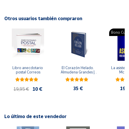
Autor: María del Carmen Castro González
Editorial: Trillas
Cuenta
ISBN: 9786071726001
Otros usuarios también compraron
Idioma: Español
Área
Bono Cultu
cliente
Ubicación
Libro anecdotario 
El Corazón Helado. 
La asistent
Península
postal Correos
Almudena Grandes | 
McFa
y
Edición especial de 
Baleares
lujo | Libro con sello y 
matasellos
35 €
19,
Canarias,
19,95 €
10 €
Ceuta y
Melilla
Lo último de este vendedor