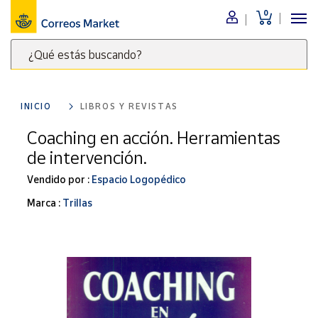
0
Menú
¿Qué estás buscando?
Nuestro
catálogo
Escribe
palabras
INICIO
LIBROS Y REVISTAS
clave
Alimentación
para
Coaching en acción. Herramientas
Bebidas
buscar
de intervención.
Ocio y cultura
productos
en
Vendido por :
Espacio Logopédico
Juguetes y
juegos
Correos
Marca :
Trillas
Market
Libros y
.
revistas
Merchandising
y regalos
Tienda de
Correos