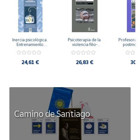
Inercia psicológica. 
Psicoterapia de la 
Profesorado,
Entrenamiento 
violencia filio-
postmode
Emocional para la 
parental. Entre el 
Cambian los
Igualdad de Género.
secreto y la 
cambi
vergüenza.
profes
24,61 €
26,83 €
30,
Camino de Santiago