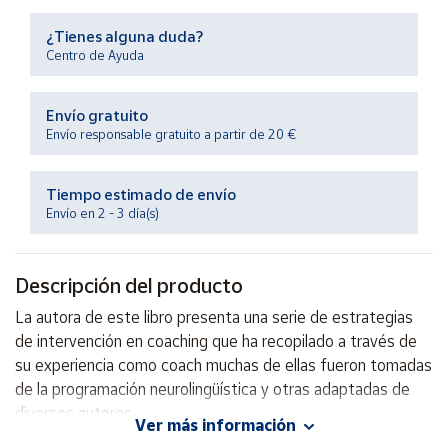
Productos
Solidarios
¿Tienes alguna duda?
Centro de Ayuda
Ayuda
Envío gratuito
Envío responsable gratuito a partir de 20 €
Centro
de ayuda
Tiempo estimado de envío
Contacto
Envío en 2 - 3 día(s)
Vendedores
Descripción del producto
Mapa de
La autora de este libro presenta una serie de estrategias
vendedores
de intervención en coaching que ha recopilado a través de
Hazte
su experiencia como coach muchas de ellas fueron tomadas
vendedor
de la programación neurolingüística y otras adaptadas de
diversos autores.
Área
Ver más información
vendedor