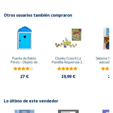
Advertencias:
No recomendable para niños menores de 3 años. Contiene
Cuenta
piezas pequeñas. Peligro de asfixia
Otros usuarios también compraron
Área
cliente
Ubicación
Puerta de Ratón 
Chunky Crunch La 
Sistema Sola
Península
Pérez - Objeto de 
Pandilla Asquerosa 16 
autoadhes
y
madera
piezas
mad
Baleares
27 €
19,99 €
24
Canarias,
Ceuta y
Melilla
Lo último de este vendedor