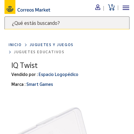
0
Menú
¿Qué estás buscando?
Nuestro
catálogo
Escribe
palabras
INICIO
JUGUETES Y JUEGOS
clave
Alimentación
JUGUETES EDUCATIVOS
para
Bebidas
buscar
IQ Twist
Ocio y cultura
productos
Vendido por :
Espacio Logopédico
en
Juguetes y
juegos
Correos
Marca :
Smart Games
Market
Libros y
.
revistas
Merchandising
y regalos
Tienda de
Correos