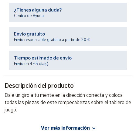
Productos
Solidarios
¿Tienes alguna duda?
Centro de Ayuda
Ayuda
Envío gratuito
Envío responsable gratuito a partir de 20 €
Centro
de ayuda
Tiempo estimado de envío
Contacto
Envío en 4 - 5 día(s)
Vendedores
Descripción del producto
Dale un giro a tu mente en la dirección correcta y coloca
Mapa de
vendedores
todas las piezas de este rompecabezas sobre el tablero de
juego.
Hazte
vendedor
Área
Ver más información
EAN: 5414301515180
vendedor