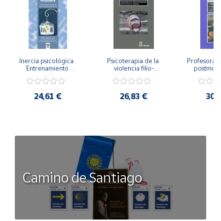
Inercia psicológica. 
Psicoterapia de la 
Profesorado,
Entrenamiento 
violencia filio-
postmode
Emocional para la 
parental. Entre el 
Cambian los
Igualdad de Género.
secreto y la 
cambi
vergüenza.
profes
24,61 €
26,83 €
30,
Camino de Santiago